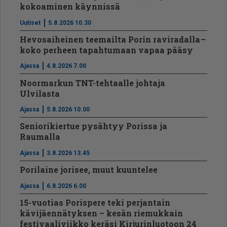
kokoaminen käynnissä
Uutiset
5.8.2026 10.30
Hevosaiheinen teemailta Porin raviradalla –
koko perheen tapahtumaan vapaa pääsy
Ajassa
4.8.2026 7.00
Noormarkun TNT-tehtaalle johtaja
Ulvilasta
Ajassa
5.8.2026 10.00
Seniorikiertue pysähtyy Porissa ja
Raumalla
Ajassa
3.8.2026 13.45
Porilaine jorisee, muut kuuntelee
Ajassa
6.8.2026 6.00
15-vuotias Porispere teki perjantain
kävijäennätyksen – kesän riemukkain
festivaaliviikko keräsi Kirjurinluotoon 24