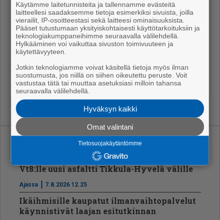
nin si­säl­lä ole­vis­ta kiin­teis­töis­tä.
Käytämme laitetunnisteita ja tallennamme evästeitä
laitteellesi saadaksemme tietoja esimerkiksi sivuista, joilla
Nyt sol­mit­tu pe­ri­aa­te­pää­tös tuo­daan kau­pun­gin­val­
vierailit, IP-osoitteestasi sekä laitteesi ominaisuuksista.
Pääset tutustumaan yksityiskohtaisesti käyttötarkoituksiin ja
tuus­ton kä­sit­te­lyyn yli­mää­räi­ses­sä ko­kouk­ses­sa
teknologiakumppaneihimme seuraavalla välilehdellä.
maa­nan­tai­na 15. ke­sä­kuu­ta.
Hylkääminen voi vaikuttaa sivuston toimivuuteen ja
käytettävyyteen.
Lue Sep­po Tuo­men haas­tat­te­lu: Po­rin pää­kir­jas­tos­ta
Jotkin teknologiamme voivat käsitellä tietoja myös ilman
oli­si voi­tu huo­leh­tia pa­rem­min­kin.
suostumusta, jos niillä on siihen oikeutettu peruste. Voit
vastustaa tätä tai muuttaa asetuksiasi milloin tahansa
seuraavalla välilehdellä.
Hyväksyn kaikki
Omat valintani
Tietosuojakäytäntömme
Uusimmat
Vt8:lle uusi asfaltti Tikkula-Hyvelä välille
Ajassa
7.8.2026 12.25
Ikäihmisille kaupatut ilmanvaihtopalvelut
käynnistivät laajan esitutkinnan