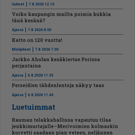
Uutiset
7.8.2026 12.15
Voiko kaupungin mailta poimia kukkia
tänä kesänä?
Ajassa
7.8.2026 8.00
Katto on 120 vuotta!
Mielipiteet
7.8.2026 7.00
Jarkko Aholan kesäkiertue Porissa
perjantaina
Ajassa
6.8.2026 11.55
Perseidien tähdenlentoja näkyy taas
Ajassa
6.8.2026 11.40
Luetuimmat
Rauman telakkahallissa vapautuu tilaa
jenkkimurtajalle – Merivoimien kolmaskin
korvetti saadaan pian veteen, neljännen