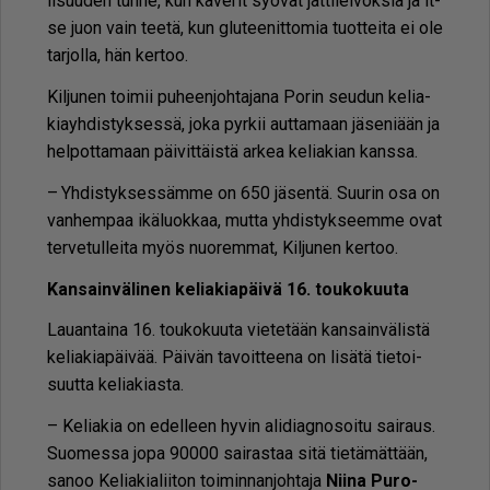
li­suu­den tun­ne, kun ka­ve­rit syö­vät jät­ti­lei­vok­sia ja it­
se juon vain tee­tä, kun glu­tee­nit­to­mia tuot­tei­ta ei ole
tar­jol­la, hän ker­too.
Kil­ju­nen toi­mii pu­heen­joh­ta­ja­na Po­rin seu­dun ke­li­a­
ki­ayh­dis­tyk­ses­sä, joka pyr­kii aut­ta­maan jä­se­ni­ään ja
hel­pot­ta­maan päi­vit­täis­tä ar­kea ke­li­a­ki­an kans­sa.
– Yh­dis­tyk­ses­säm­me on 650 jä­sen­tä. Suu­rin osa on
van­hem­paa ikä­luok­kaa, mut­ta yh­dis­tyk­seem­me ovat
ter­ve­tul­lei­ta myös nuo­rem­mat, Kil­ju­nen ker­too.
Kan­sain­vä­li­nen ke­li­a­ki­a­päi­vä 16. tou­ko­kuu­ta
Lau­an­tai­na 16. tou­ko­kuu­ta vie­te­tään kan­sain­vä­lis­tä
ke­li­a­ki­a­päi­vää. Päi­vän ta­voit­tee­na on li­sä­tä tie­toi­
suut­ta ke­li­a­ki­as­ta.
– Ke­li­a­kia on edel­leen hy­vin ali­di­ag­no­soi­tu sai­raus.
Suo­mes­sa jopa 90000 sai­ras­taa sitä tie­tä­mät­tään,
sa­noo Ke­li­a­ki­a­lii­ton toi­min­nan­joh­ta­ja
Nii­na Pu­ro­