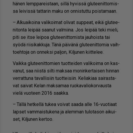
hä­nen lemp­pa­reis­taan, sil­lä hy­vis­sä glu­tee­nit­to­mis­
sa lei­vis­sä tat­ta­rin maku on on­nis­tut­tu pois­ta­maan.
– Al­ku­ai­koi­na va­li­koi­mat oli­vat sup­pe­at, ei­kä glu­tee­
ni­ton­ta lei­pää saa­nut val­mii­na. Jos lei­pää teki mie­li,
piti se it­se lei­poa glu­tee­nit­to­mis­ta jau­hois­ta tai
syö­dä rii­si­kak­ku­ja. Tänä päi­vä­nä glu­tee­nit­to­mia vaih­
to­eh­to­ja on on­nek­si pal­jon, Kil­ju­nen kiit­te­lee.
Vaik­ka glu­tee­nit­to­mien tuot­tei­den va­li­koi­ma on kas­
va­nut, saa niis­tä sil­ti mak­saa mo­nin­ker­tai­sen hin­nan
ver­rat­tu­na ta­val­li­siin tuot­tei­siin. Ke­li­a­ki­aa sai­ras­ta­
vat sai­vat Ke­lan mak­sa­maa ruo­ka­va­li­o­kor­vaus­ta
vie­lä vuo­teen 2016 saak­ka.
– Täl­lä het­kel­lä tu­kea voi­vat saa­da al­le 16-vuo­ti­aat
lap­set vam­mais­tu­ke­na ja alem­man tu­lo­ta­son ai­kui­
set, Kil­ju­nen ker­too.