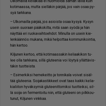
Ul­ko­mail­la ke­li­a­ki­aa ei huo­mi­oi­da sa­man lail­la kuin
ko­ti­maas­sa, mut­ta siel­lä­kin pär­jää, jos vain osaa py­
syä tark­ka­na.
– Ul­ko­mail­la pär­jää, jos asi­ois­ta osaa ky­syä. Ky­syn
usein suo­raan pää­ko­kil­ta, mitä saan syö­dä ja hän
näyt­tää eri ruo­ka­vaih­to­eh­dot. Mi­nul­la on usein kie­
len­kään­nös mu­ka­na, mikä hel­pot­taa kom­mu­ni­koin­tia,
hän ker­too.
Kil­ju­nen ker­too, et­tä ko­ti­maas­sa­kin ke­li­aa­ki­kon tu­
lee ol­la tark­ka­na, sil­lä glu­tee­nia voi löy­tyä yl­lät­tä­vis­
tä­kin tuot­teis­ta.
– Esi­mer­kik­si her­ne­keit­to ja ton­ni­ka­la voi­vat si­säl­
tää glu­tee­nia. Soi­ja­kas­tik­keet ovat taas kaik­ki ke­li­a­
ki­a­lii­ton hy­väk­sy­miä glu­tee­nit­to­mik­si tuot­teik­si, sil­
lä soi­ja on fer­men­toi­tu niin, et­tä glu­tee­ni on pilk­kou­
tu­nut, Kil­ju­nen vink­kaa.