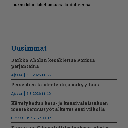
nur­mi
lii­ton lä­het­tä­mäs­sä tie­dot­tees­sa.
Uusimmat
Jarkko Aholan kesäkiertue Porissa
perjantaina
Ajassa
6.8.2026 11.55
Perseidien tähdenlentoja näkyy taas
Ajassa
6.8.2026 11.40
Kävelykadun katu- ja kausivalaistuksen
maarakennustyöt alkavat ensi viikolla
Uutiset
6.8.2026 11.15
Stoppi tuo C-hepatiit­ti­tes­tauksen lähelle