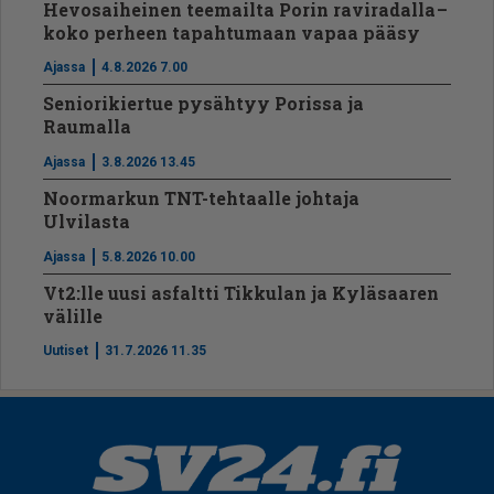
Hevosaiheinen teemailta Porin raviradalla –
koko perheen tapahtumaan vapaa pääsy
Ajassa
4.8.2026 7.00
Seniorikiertue pysähtyy Porissa ja
Raumalla
Ajassa
3.8.2026 13.45
Noormarkun TNT-tehtaalle johtaja
Ulvilasta
Ajassa
5.8.2026 10.00
Vt2:lle uusi asfaltti Tikkulan ja Kyläsaaren
välille
Uutiset
31.7.2026 11.35