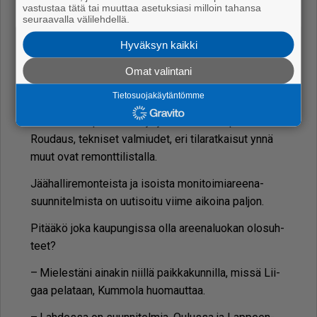
vastustaa tätä tai muuttaa asetuksiasi milloin tahansa
seuraavalla välilehdellä.
Rau­mal­la uu­dis­te­taan Äi­jän­suol­la jää­hal­lia ja työt al­
ka­van al­ka­van kau­den pää­tyt­tyä. Bud­jet­ti on hie­man
Hyväksyn kaikki
al­le 20 mil­joo­naa.
Omat valintani
Rau­man Luk­ko Oy:n toi­mi­tus­joh­ta­ja
Ra­fa­el Ee­ro­lan
Tietosuojakäytäntömme
mu­kaan jää­hal­li muut­tuu aree­nak­si, jo­ten kaik­kien
mui­den­kin ta­pah­tu­mien jär­jes­tä­mi­nen hel­pot­tuu.
Rou­daus, tek­ni­set val­miu­det, eri ti­la­rat­kai­sut yn­nä
muut ovat re­mont­ti­lis­tal­la.
Jää­hal­li­re­mon­teis­ta ja isois­ta mo­ni­toi­mi­a­ree­na­
suun­ni­tel­mis­ta on uu­ti­soi­tu vii­me ai­koi­na pal­jon.
Pi­tää­kö joka kau­pun­gis­sa ol­la aree­na­luo­kan olo­suh­
teet?
– Mie­les­tä­ni ai­na­kin niil­lä paik­ka­kun­nil­la, mis­sä Lii­
gaa pe­la­taan, Kum­mo­la huo­maut­taa.