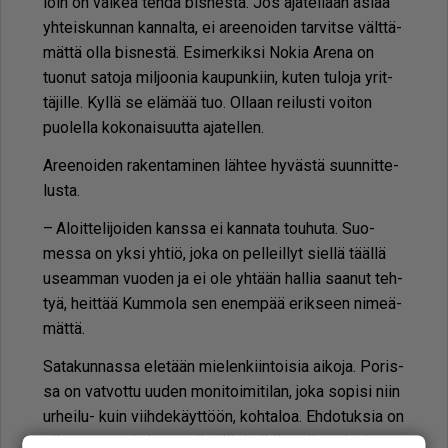
loin on vai­kea teh­dä bis­nes­tä. Jos aja­tel­laan asi­aa
yh­teis­kun­nan kan­nal­ta, ei aree­noi­den tar­vit­se vält­tä­
mät­tä ol­la bis­nes­tä. Esi­mer­kik­si No­kia Are­na on
tuo­nut sa­to­ja mil­joo­nia kau­pun­kiin, ku­ten tu­lo­ja yrit­
tä­jil­le. Kyl­lä se elä­mää tuo. Ol­laan rei­lus­ti voi­ton
puo­lel­la ko­ko­nai­suut­ta aja­tel­len.
Aree­noi­den ra­ken­ta­mi­nen läh­tee hy­väs­tä suun­nit­te­
lus­ta.
– Aloit­te­li­joi­den kans­sa ei kan­na­ta tou­hu­ta. Suo­
mes­sa on yk­si yh­tiö, joka on pel­leil­lyt siel­lä tääl­lä
use­am­man vuo­den ja ei ole yh­tään hal­lia saa­nut teh­
tyä, heit­tää Kum­mo­la sen enem­pää erik­seen ni­me­ä­
mät­tä.
Sa­ta­kun­nas­sa ele­tään mie­len­kiin­toi­sia ai­ko­ja. Po­ris­
sa on vat­vot­tu uu­den mo­ni­toi­mi­ti­lan, joka so­pi­si niin
ur­hei­lu- kuin viih­de­käyt­töön, koh­ta­loa. Eh­do­tuk­sia on
ol­lut muu­ta­mia ja nyt näyt­täi­si sil­tä, et­tä uu­si ra­ken­