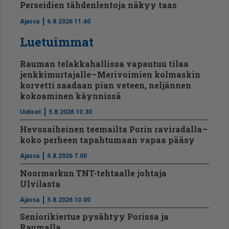
Perseidien tähdenlentoja näkyy taas
Ajassa
6.8.2026 11.40
Luetuimmat
Rauman telakkahallissa vapautuu tilaa
jenkkimurtajalle – Merivoimien kolmaskin
korvetti saadaan pian veteen, neljännen
kokoaminen käynnissä
Uutiset
5.8.2026 10.30
Hevosaiheinen teemailta Porin raviradalla –
koko perheen tapahtumaan vapaa pääsy
Ajassa
4.8.2026 7.00
Noormarkun TNT-tehtaalle johtaja
Ulvilasta
Ajassa
5.8.2026 10.00
Seniorikiertue pysähtyy Porissa ja
Raumalla