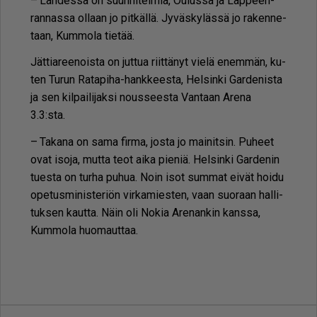
– Lah­des­sa on suun­ni­tel­mia, Ou­lus­sa ja Lap­peen­
ran­nas­sa ol­laan jo pit­käl­lä. Jy­väs­ky­läs­sä jo ra­ken­ne­
taan, Kum­mo­la tie­tää.
Jät­ti­a­ree­nois­ta on jut­tua riit­tä­nyt vie­lä enem­män, ku­
ten Tu­run Ra­ta­pi­ha-hank­kees­ta, Hel­sin­ki Gar­de­nis­ta
ja sen kil­pai­li­jak­si nous­sees­ta Van­taan Are­na
3.3:sta.
– Ta­ka­na on sama fir­ma, jos­ta jo mai­nit­sin. Pu­heet
ovat iso­ja, mut­ta teot ai­ka pie­niä. Hel­sin­ki Gar­de­nin
tu­es­ta on tur­ha pu­hua. Noin isot sum­mat ei­vät hoi­du
ope­tus­mi­nis­te­ri­ön vir­ka­mies­ten, vaan suo­raan hal­li­
tuk­sen kaut­ta. Näin oli No­kia Are­nan­kin kans­sa,
Kum­mo­la huo­maut­taa.