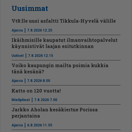
Uusimmat
Vt8:lle uusi asfaltti Tikkula-Hyvelä välille
Ajassa
7.8.2026 12.25
Ikäihmisille kaupatut ilmanvaihtopalvelut
käynnistivät laajan esitutkinnan
Uutiset
7.8.2026 12.15
Voiko kaupungin mailta poimia kukkia
tänä kesänä?
Ajassa
7.8.2026 8.00
Katto on 120 vuotta!
Mielipiteet
7.8.2026 7.00
Jarkko Aholan kesäkiertue Porissa
perjantaina
Ajassa
6.8.2026 11.55