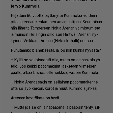
ler­vo Kum­mo­la
.
Hil­jat­tain 80 vuot­ta täyt­tä­nyt­tä Kum­mo­laa voi­daan
pi­tää aree­na­ra­ken­ta­mi­sen asi­an­tun­ti­ja­na. Seu­ra­si­han
hän lä­hel­tä Tam­pe­reen No­kia Are­nan val­mis­tu­mis­ta
ja mui­noin Hel­sin­gin sil­loi­sen Hart­wall Are­nan, ny­
kyi­sen Veik­kaus Are­nan (Hel­sin­ki-hal­li) nou­sua.
Pu­hu­taan­ko bis­nek­ses­tä, ja jos niin kuin­ka hy­väs­tä?
– Kyl­lä se voi bis­nes­tä ol­la, mut­ta on se han­ka­la yh­
tä­lö. Jos kaik­ki pää­o­ma­ku­lut las­ke­taan vii­mei­sen
pääl­le, al­kaa bis­nes ol­la heik­koa, vas­taa Kum­mo­la.
– No­kia Are­nas­sa­kin on sel­lai­nen pää­o­ma­ra­ken­ne,
et­tä se syö kai­ken, ko­rot ja muut, Kum­mo­la jat­kaa.
Aree­nan käyt­tö­ka­te on hyvä.
– Mut­ta jos se on lai­na­pää­o­mal­la pää­o­sin teh­ty, sil­