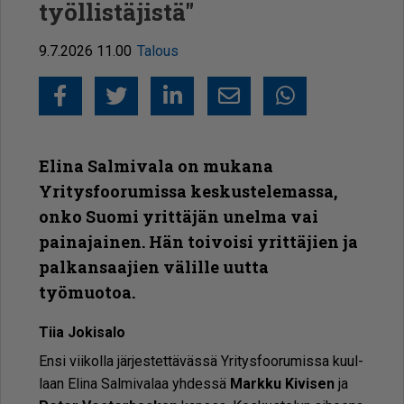
työllistäjistä"
9.7.2026 11.00
Talous
Facebook
Twitter
LinkedIn
Sähköposti
Whatsapp
Elina Salmivala on mukana
Yritysfoorumissa keskustelemassa,
onko Suomi yrittäjän unelma vai
painajainen. Hän toivoisi yrittäjien ja
palkansaajien välille uutta
työmuotoa.
Tiia Jo­ki­sa­lo
En­si vii­kol­la jär­jes­tet­tä­väs­sä Yri­tys­foo­ru­mis­sa kuul­
laan Eli­na Sal­mi­va­laa yh­des­sä
Mark­ku Ki­vi­sen
ja