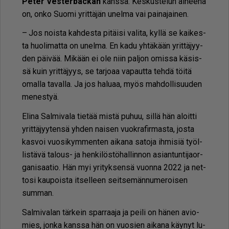
Pe­ter Ves­ter­bac­kan
kans­sa. Kes­kus­te­lun ai­hee­na
on, on­ko Suo­mi yrit­tä­jän unel­ma vai pai­na­jai­nen.
– Jos nois­ta kah­des­ta pi­täi­si va­li­ta, kyl­lä se kai­kes­
ta huo­li­mat­ta on unel­ma. En kadu yh­tä­kään yrit­tä­jyy­
den päi­vää. Mi­kään ei ole niin pal­jon omis­sa kä­sis­
sä kuin yrit­tä­jyys, se tar­jo­aa va­paut­ta teh­dä töi­tä
omal­la ta­val­la. Ja jos ha­lu­aa, myös mah­dol­li­suu­den
me­nes­tyä.
Eli­na Sal­mi­va­la tie­tää mis­tä pu­huu, sil­lä hän aloit­ti
yrit­tä­jyy­ten­sä yh­den nai­sen vuok­ra­fir­mas­ta, jos­ta
kas­voi vuo­si­kym­men­ten ai­ka­na sa­to­ja ih­mi­siä työl­
lis­tä­vä ta­lous- ja hen­ki­lös­tö­hal­lin­non asi­an­tun­ti­ja­or­
ga­ni­saa­tio. Hän myi yri­tyk­sen­sä vuon­na 2022 ja net­
to­si kau­pois­ta it­sel­leen seit­se­män­nu­me­roi­sen
sum­man.
Sal­mi­va­lan tär­kein spar­raa­ja ja pei­li on hä­nen avi­o­
mies, jon­ka kans­sa hän on vuo­sien ai­ka­na käy­nyt lu­