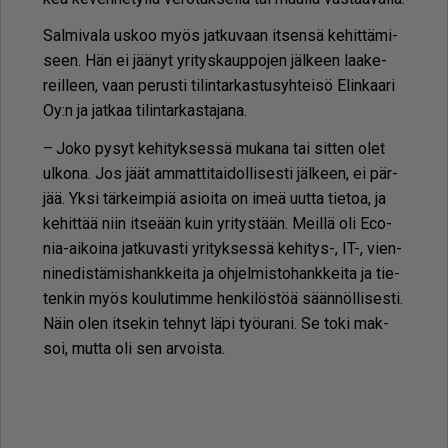
Sal­mi­va­la us­koo myös jat­ku­vaan it­sen­sä ke­hit­tä­mi­
seen. Hän ei jää­nyt yri­tys­kaup­po­jen jäl­keen laa­ke­
reil­leen, vaan pe­rus­ti ti­lin­tar­kas­tu­syh­tei­sö Elin­kaa­ri
Oy:n ja jat­kaa ti­lin­tar­kas­ta­ja­na.
– Joko py­syt ke­hi­tyk­ses­sä mu­ka­na tai sit­ten olet
ul­ko­na. Jos jäät am­mat­ti­tai­dol­li­ses­ti jäl­keen, ei pär­
jää. Yk­si tär­keim­piä asi­oi­ta on imeä uut­ta tie­toa, ja
ke­hit­tää niin it­se­ään kuin yri­tys­tään. Meil­lä oli Eco­
nia-ai­koi­na jat­ku­vas­ti yri­tyk­ses­sä ke­hi­tys-, IT-, vien­
ni­ne­dis­tä­mis­hank­kei­ta ja oh­jel­mis­to­hank­kei­ta ja tie­
ten­kin myös kou­lu­tim­me hen­ki­lös­töä sään­nöl­li­ses­ti.
Näin olen it­se­kin teh­nyt läpi työ­u­ra­ni. Se toki mak­
soi, mut­ta oli sen ar­vois­ta.