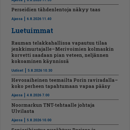
Perseidien tähdenlentoja näkyy taas
Ajassa
6.8.2026 11.40
Luetuimmat
Rauman telakkahallissa vapautuu tilaa
jenkkimurtajalle – Merivoimien kolmaskin
korvetti saadaan pian veteen, neljännen
kokoaminen käynnissä
Uutiset
5.8.2026 10.30
Hevosaiheinen teemailta Porin raviradalla –
koko perheen tapahtumaan vapaa pääsy
Ajassa
4.8.2026 7.00
Noormarkun TNT-tehtaalle johtaja
Ulvilasta
Ajassa
5.8.2026 10.00
Seniorikiertue pysähtyy Porissa ja