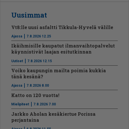
Uusimmat
Vt8:lle uusi asfaltti Tikkula-Hyvelä välille
Ajassa
7.8.2026 12.25
Ikäihmisille kaupatut ilmanvaihtopalvelut
käynnistivät laajan esitutkinnan
Uutiset
7.8.2026 12.15
Voiko kaupungin mailta poimia kukkia
tänä kesänä?
Ajassa
7.8.2026 8.00
Katto on 120 vuotta!
Mielipiteet
7.8.2026 7.00
Jarkko Aholan kesäkiertue Porissa
perjantaina
Ajassa
6.8.2026 11.55