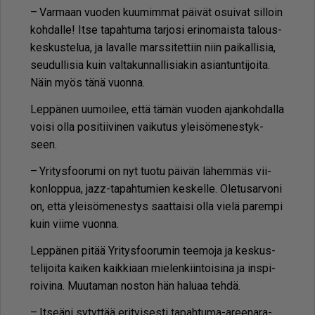
– Var­maan vuo­den kuu­mim­mat päi­vät osui­vat sil­loin
koh­dal­le! It­se ta­pah­tu­ma tar­jo­si eri­no­mais­ta ta­lous­
kes­kus­te­lua, ja la­val­le mars­si­tet­tiin niin pai­kal­li­sia,
seu­dul­li­sia kuin val­ta­kun­nal­li­si­a­kin asi­an­tun­ti­joi­ta.
Näin myös tänä vuon­na.
Lep­pä­nen uu­moi­lee, et­tä tä­män vuo­den ajan­koh­dal­la
voi­si ol­la po­si­tii­vi­nen vai­ku­tus ylei­sö­me­nes­tyk­
seen.
– Yri­tys­foo­ru­mi on nyt tuo­tu päi­vän lä­hem­mäs vii­
kon­lop­pua, jazz-ta­pah­tu­mien kes­kel­le. Ole­tu­sar­vo­ni
on, et­tä ylei­sö­me­nes­tys saat­tai­si ol­la vie­lä pa­rem­pi
kuin vii­me vuon­na.
Lep­pä­nen pi­tää Yri­tys­foo­ru­min tee­mo­ja ja kes­kus­
te­li­joi­ta kai­ken kaik­ki­aan mie­len­kiin­toi­si­na ja ins­pi­
roi­vi­na. Muu­ta­man nos­ton hän ha­lu­aa teh­dä.
– It­se­ä­ni sy­tyt­tää eri­tyi­ses­ti ta­pah­tu­ma-aree­na­ra­