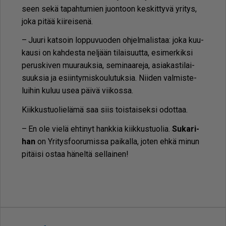
seen sekä ta­pah­tu­mien juon­toon kes­kit­ty­vä yri­tys,
joka pi­tää kii­rei­se­nä.
– Juu­ri kat­soin lop­pu­vuo­den oh­jel­ma­lis­taa: joka kuu­
kau­si on kah­des­ta nel­jään ti­lai­suut­ta, esi­mer­kik­si
pe­rus­ki­ven muu­rauk­sia, se­mi­naa­re­ja, asi­a­kas­ti­lai­
suuk­sia ja esiin­ty­mis­kou­lu­tuk­sia. Nii­den val­mis­te­
lui­hin ku­luu usea päi­vä vii­kos­sa.
Kiik­kus­tuo­lie­lä­mä saa siis tois­tai­sek­si odot­taa.
– En ole vie­lä eh­ti­nyt hank­kia kiik­kus­tuo­lia.
Su­ka­ri­
han
on Yri­tys­foo­ru­mis­sa pai­kal­la, jo­ten eh­kä mi­nun
pi­täi­si os­taa hä­nel­tä sel­lai­nen!