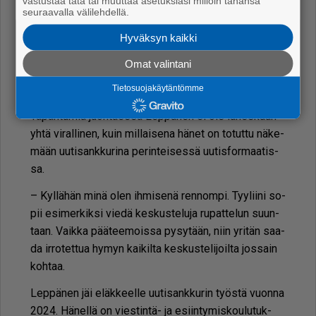
vastustaa tätä tai muuttaa asetuksiasi milloin tahansa
seuraavalla välilehdellä.
– En toi­vo mo­no­lo­gien sar­jaa, vaan re­a­goi­vaa ja vir­
ke­ää kes­kus­te­lua. En­nen kaik­kea toi­von ren­toa otet­
Hyväksyn kaikki
ta, joka so­pii ke­sä­lo­ma­kuu­kau­teen­kin; nyt ei kes­
Omat valintani
kus­tel­la ylä­nap­pi tiu­kas­ti kiin­ni ja pai­dan­kau­lus ki­re­
Tietosuojakäytäntömme
ä­nä.
Ta­pah­tu­mia juon­ta­es­sa Lep­pä­nen ei ole lä­hes­kään
yh­tä vi­ral­li­nen, kuin mil­lai­se­na hä­net on to­tut­tu nä­ke­
mään uu­ti­sank­ku­ri­na pe­rin­tei­ses­sä uu­tis­for­maa­tis­
sa.
– Kyl­lä­hän minä olen ih­mi­se­nä ren­nom­pi. Tyy­lii­ni so­
pii esi­mer­kik­si vie­dä kes­kus­te­lu­ja ru­pat­te­lun suun­
taan. Vaik­ka pää­tee­mois­sa py­sy­tään, niin yri­tän saa­
da ir­ro­tet­tua hy­myn kai­kil­ta kes­kus­te­li­joil­ta jos­sain
koh­taa.
Lep­pä­nen jäi eläk­keel­le uu­ti­sank­ku­rin työs­tä vuon­na
2024. Hä­nel­lä on vies­tin­tä- ja esiin­ty­mis­kou­lu­tuk­