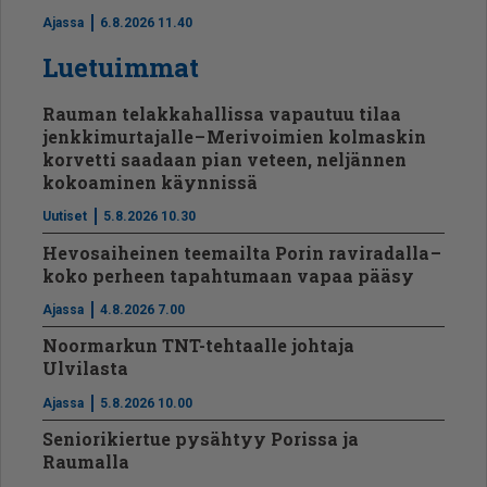
Ajassa
6.8.2026 11.40
Luetuimmat
Rauman telakkahallissa vapautuu tilaa
jenkkimurtajalle – Merivoimien kolmaskin
korvetti saadaan pian veteen, neljännen
kokoaminen käynnissä
Uutiset
5.8.2026 10.30
Hevosaiheinen teemailta Porin raviradalla –
koko perheen tapahtumaan vapaa pääsy
Ajassa
4.8.2026 7.00
Noormarkun TNT-tehtaalle johtaja
Ulvilasta
Ajassa
5.8.2026 10.00
Seniorikiertue pysähtyy Porissa ja
Raumalla