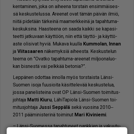
ken­ta­mi­nen, joka on ai­hee­na tors­tain en­sim­mäi­ses­
sä kes­kus­te­lus­sa. Aree­nat ovat tä­män päi­vän il­miö,
nii­tä pi­de­tään tär­kei­nä maa­merk­kei­nä ja ta­pah­tu­ma­
kes­kuk­si­na. Haas­tee­na on saa­da kaik­ki se ka­pa­si­
teet­ti jat­ku­vaan käyt­töön, niin et­tä täyt­tö- ja käyt­tö­
as­te oli­si­vat hy­viä. Mu­ka­va kuul­la
Kum­mo­lan
,
In­nan
ja
Vii­ta­saa­ren
nä­ke­myk­siä ai­hees­ta. Kes­kus­te­lun
tee­ma on ”Ovat­ko ta­pah­tu­ma-aree­nat mil­joo­na­luo­
kan bis­nes­tä vai pelk­kää be­to­nia?”.
Lep­pä­nen odot­taa in­nol­la myös tors­tais­ta Län­si-
Suo­men iso­ja fuu­si­oi­ta kä­sit­te­le­vää kes­kus­te­lua,
jos­sa pa­ne­lis­tei­na ovat OP Län­si-Suo­men toi­mi­tus­
joh­ta­ja
Mat­ti Kiu­ru
, Lä­hi­Ta­pi­o­la Län­si-Suo­men toi­
mi­tus­joh­ta­ja
Jus­si Sep­pä­lä
sekä vuo­si­na 2010‒
2011 pää­mi­nis­te­ri­nä toi­mi­nut
Mari Ki­vi­nie­mi
.
– Län­si-Suo­mes­sa ta­pah­tu­neet pank­kien ja va­kuu­tu­
syh­ti­öi­den fuu­si­ot he­rät­tä­vät ky­sy­myk­siä Suo­men