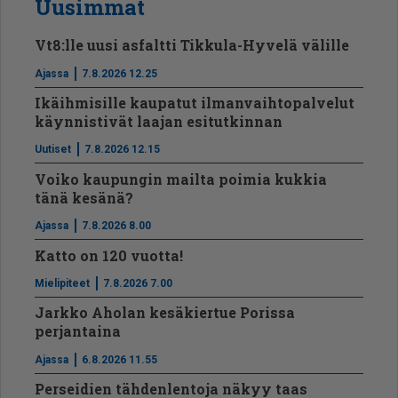
Uusimmat
Vt8:lle uusi asfaltti Tikkula-Hyvelä välille
Ajassa
7.8.2026 12.25
Ikäihmisille kaupatut ilmanvaihtopalvelut
käynnistivät laajan esitutkinnan
Uutiset
7.8.2026 12.15
Voiko kaupungin mailta poimia kukkia
tänä kesänä?
Ajassa
7.8.2026 8.00
Katto on 120 vuotta!
Mielipiteet
7.8.2026 7.00
Jarkko Aholan kesäkiertue Porissa
perjantaina
Ajassa
6.8.2026 11.55
Perseidien tähdenlentoja näkyy taas