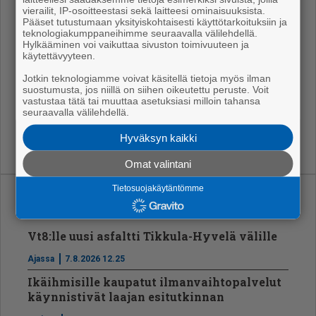
pan edis­tä­mi­nen ja kult­tuu­ri­hank­kei­siin osal­lis­tu­mi­
vierailit, IP-osoitteestasi sekä laitteesi ominaisuuksista.
nen yh­teis­työs­sä suur­lä­he­tys­tön kans­sa.
Pääset tutustumaan yksityiskohtaisesti käyttötarkoituksiin ja
teknologiakumppaneihimme seuraavalla välilehdellä.
Hylkääminen voi vaikuttaa sivuston toimivuuteen ja
Ruot­sil­la on Suo­mes­sa täl­lä het­kel­lä 14 kon­su­laat­
käytettävyyteen.
tia ja pää­kon­su­laat­ti Maa­ri­an­ha­mi­nas­sa. Li­sä­tie­toa
Jotkin teknologiamme voivat käsitellä tietoja myös ilman
kon­su­laa­teis­ta löy­tyy Ruot­sin suur­lä­he­tys­tön ko­ti­si­
suostumusta, jos niillä on siihen oikeutettu peruste. Voit
vul­ta www.ruot­si.fi.
vastustaa tätä tai muuttaa asetuksiasi milloin tahansa
seuraavalla välilehdellä.
Hyväksyn kaikki
Omat valintani
Tietosuojakäytäntömme
Uusimmat
Vt8:lle uusi asfaltti Tikkula-Hyvelä välille
Ajassa
7.8.2026 12.25
Ikäihmisille kaupatut ilmanvaihtopalvelut
käynnistivät laajan esitutkinnan