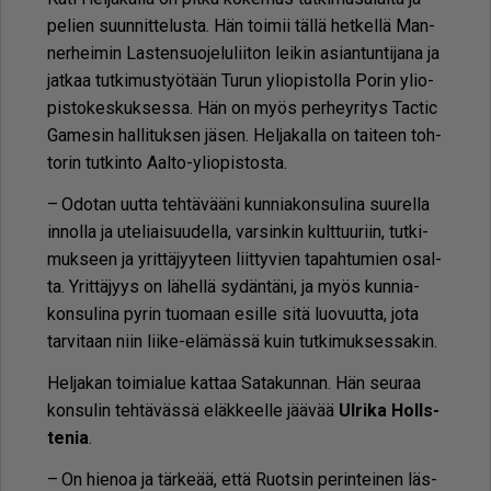
pe­lien suun­nit­te­lus­ta. Hän toi­mii täl­lä het­kel­lä Man­
ner­hei­min Las­ten­suo­je­lu­lii­ton lei­kin asi­an­tun­ti­ja­na ja
jat­kaa tut­ki­mus­työ­tään Tu­run yli­o­pis­tol­la Po­rin yli­o­
pis­to­kes­kuk­ses­sa. Hän on myös per­hey­ri­tys Tac­tic
Ga­me­sin hal­li­tuk­sen jä­sen. Hel­ja­kal­la on tai­teen toh­
to­rin tut­kin­to Aal­to-yli­o­pis­tos­ta.
– Odo­tan uut­ta teh­tä­vää­ni kun­ni­a­kon­su­li­na suu­rel­la
in­nol­la ja ute­li­ai­suu­del­la, var­sin­kin kult­tuu­riin, tut­ki­
muk­seen ja yrit­tä­jyy­teen liit­ty­vien ta­pah­tu­mien osal­
ta. Yrit­tä­jyys on lä­hel­lä sy­dän­tä­ni, ja myös kun­ni­a­
kon­su­li­na py­rin tuo­maan esil­le sitä luo­vuut­ta, jota
tar­vi­taan niin lii­ke-elä­mäs­sä kuin tut­ki­muk­ses­sa­kin.
Hel­ja­kan toi­mi­a­lue kat­taa Sa­ta­kun­nan. Hän seu­raa
kon­su­lin teh­tä­väs­sä eläk­keel­le jää­vää
Ul­ri­ka Hol­ls­
te­nia
.
– On hie­noa ja tär­ke­ää, et­tä Ruot­sin pe­rin­tei­nen läs­