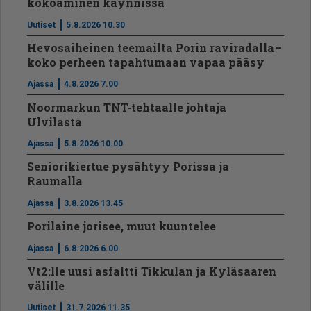
kokoaminen käynnissä
Uutiset
5.8.2026 10.30
Hevosaiheinen teemailta Porin raviradalla –
koko perheen tapahtumaan vapaa pääsy
Ajassa
4.8.2026 7.00
Noormarkun TNT-tehtaalle johtaja
Ulvilasta
Ajassa
5.8.2026 10.00
Seniorikiertue pysähtyy Porissa ja
Raumalla
Ajassa
3.8.2026 13.45
Porilaine jorisee, muut kuuntelee
Ajassa
6.8.2026 6.00
Vt2:lle uusi asfaltti Tikkulan ja Kyläsaaren
välille
Uutiset
31.7.2026 11.35