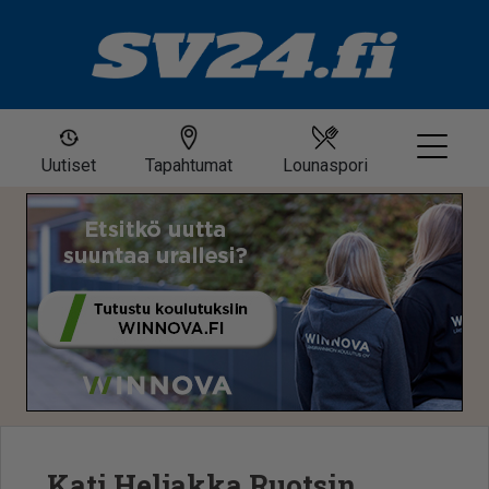
Uutiset
Tapahtumat
Lounaspori
Kati Heljakka Ruotsin