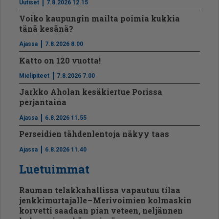
Uutiset
7.8.2026 12.15
Voiko kaupungin mailta poimia kukkia
tänä kesänä?
Ajassa
7.8.2026 8.00
Katto on 120 vuotta!
Mielipiteet
7.8.2026 7.00
Jarkko Aholan kesäkiertue Porissa
perjantaina
Ajassa
6.8.2026 11.55
Perseidien tähdenlentoja näkyy taas
Ajassa
6.8.2026 11.40
Luetuimmat
Rauman telakkahallissa vapautuu tilaa
jenkkimurtajalle – Merivoimien kolmaskin
korvetti saadaan pian veteen, neljännen