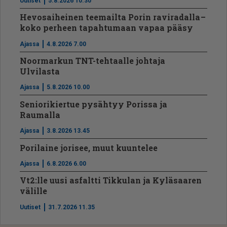
Uutiset
5.8.2026 10.30
Hevosaiheinen teemailta Porin raviradalla –
koko perheen tapahtumaan vapaa pääsy
Ajassa
4.8.2026 7.00
Noormarkun TNT-tehtaalle johtaja
Ulvilasta
Ajassa
5.8.2026 10.00
Seniorikiertue pysähtyy Porissa ja
Raumalla
Ajassa
3.8.2026 13.45
Porilaine jorisee, muut kuuntelee
Ajassa
6.8.2026 6.00
Vt2:lle uusi asfaltti Tikkulan ja Kyläsaaren
välille
Uutiset
31.7.2026 11.35