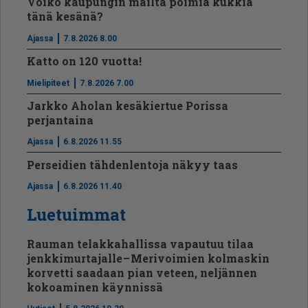
Voiko kaupungin mailta poimia kukkia
tänä kesänä?
Ajassa
7.8.2026 8.00
Katto on 120 vuotta!
Mielipiteet
7.8.2026 7.00
Jarkko Aholan kesäkiertue Porissa
perjantaina
Ajassa
6.8.2026 11.55
Perseidien tähdenlentoja näkyy taas
Ajassa
6.8.2026 11.40
Luetuimmat
Rauman telakkahallissa vapautuu tilaa
jenkkimurtajalle – Merivoimien kolmaskin
korvetti saadaan pian veteen, neljännen
kokoaminen käynnissä