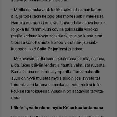
- Meil­lä on mu­ka­vas­ti kaik­ki pal­ve­lut sa­man ka­ton
al­la, ja to­del­la­kin help­po ol­la mo­nes­sa­kin mie­les­sä.
Haus­ka esi­merk­ki on eräs lä­hi­seu­dul­la asu­va hen­ki­
lö, joka tuli tam­mi­kuun ko­vil­la pak­ka­sil­la vii­kok­si
meil­le kar­kuun ko­via säh­kö­las­ku­ja ja pel­kis­sä si­sä­
ti­lois­sa kö­nöt­tä­mis­tä, ker­too vies­tin­tä- ja asi­ak­
kuus­pääl­lik­kö
Sai­la Pa­ju­nie­mi
ja jat­kaa:
- Mu­ka­va­han tääl­lä hä­nen kuu­lem­ma oli ol­la, sau­noa,
ui­da, lu­kea päi­vän leh­det ja naut­tia val­miis­ta ruu­as­ta.
Sa­mal­la ai­na on ih­mi­siä ym­pä­ril­lä. Tämä mah­dol­li­
suus on hyvä muis­taa myös sil­loin, jos syys­tä tai
toi­ses­ta ar­ki ko­to­na on han­ka­laa esi­mer­kik­si leik­
kauk­ses­ta toi­pu­es­sa. Apu­a­kin on saa­ta­vil­la tar­vit­ta­
es­sa.
Läh­de hy­vään oloon myös Ke­lan kus­tan­ta­ma­na