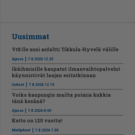
Uusimmat
Vt8:lle uusi asfaltti Tikkula-Hyvelä välille
Ajassa
7.8.2026 12.25
Ikäihmisille kaupatut ilmanvaihtopalvelut
käynnistivät laajan esitutkinnan
Uutiset
7.8.2026 12.15
Voiko kaupungin mailta poimia kukkia
tänä kesänä?
Ajassa
7.8.2026 8.00
Katto on 120 vuotta!
Mielipiteet
7.8.2026 7.00