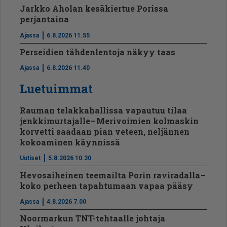
Jarkko Aholan kesäkiertue Porissa
perjantaina
Ajassa
6.8.2026 11.55
Perseidien tähdenlentoja näkyy taas
Ajassa
6.8.2026 11.40
Luetuimmat
Rauman telakkahallissa vapautuu tilaa
jenkkimurtajalle – Merivoimien kolmaskin
korvetti saadaan pian veteen, neljännen
kokoaminen käynnissä
Uutiset
5.8.2026 10.30
Hevosaiheinen teemailta Porin raviradalla –
koko perheen tapahtumaan vapaa pääsy
Ajassa
4.8.2026 7.00
Noormarkun TNT-tehtaalle johtaja