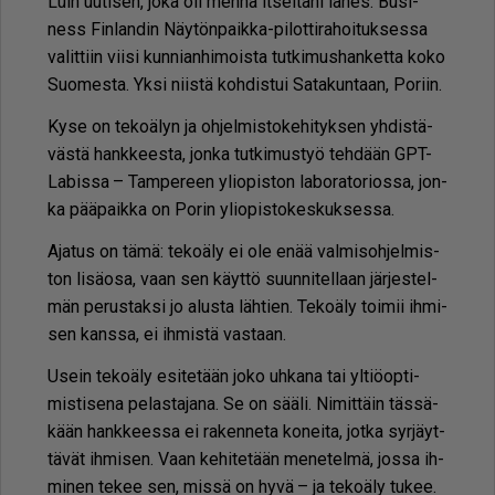
Luin uu­ti­sen, joka oli men­nä it­sel­tä­ni lä­hes. Bu­si­
ness Fin­lan­din Näy­tön­paik­ka-pi­lot­ti­ra­hoi­tuk­ses­sa
va­lit­tiin vii­si kun­ni­an­hi­mois­ta tut­ki­mus­han­ket­ta koko
Suo­mes­ta. Yk­si niis­tä koh­dis­tui Sa­ta­kun­taan, Po­riin.
Kyse on te­ko­ä­lyn ja oh­jel­mis­to­ke­hi­tyk­sen yh­dis­tä­
väs­tä hank­kees­ta, jon­ka tut­ki­mus­työ teh­dään GPT-
La­bis­sa – Tam­pe­reen yli­o­pis­ton la­bo­ra­to­ri­os­sa, jon­
ka pää­paik­ka on Po­rin yli­o­pis­to­kes­kuk­ses­sa.
Aja­tus on tämä: te­ko­ä­ly ei ole enää val­mi­soh­jel­mis­
ton li­sä­o­sa, vaan sen käyt­tö suun­ni­tel­laan jär­jes­tel­
män pe­rus­tak­si jo alus­ta läh­tien. Te­ko­ä­ly toi­mii ih­mi­
sen kans­sa, ei ih­mis­tä vas­taan.
Usein te­ko­ä­ly esi­te­tään joko uh­ka­na tai yl­ti­öop­ti­
mis­ti­se­na pe­las­ta­ja­na. Se on sää­li. Ni­mit­täin täs­sä­
kään hank­kees­sa ei ra­ken­ne­ta ko­nei­ta, jot­ka syr­jäyt­
tä­vät ih­mi­sen. Vaan ke­hi­te­tään me­ne­tel­mä, jos­sa ih­
mi­nen te­kee sen, mis­sä on hyvä – ja te­ko­ä­ly tu­kee.