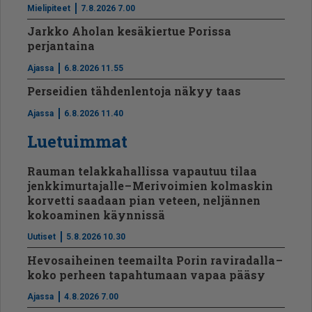
Mielipiteet
7.8.2026 7.00
Jarkko Aholan kesäkiertue Porissa
perjantaina
Ajassa
6.8.2026 11.55
Perseidien tähdenlentoja näkyy taas
Ajassa
6.8.2026 11.40
Luetuimmat
Rauman telakkahallissa vapautuu tilaa
jenkkimurtajalle – Merivoimien kolmaskin
korvetti saadaan pian veteen, neljännen
kokoaminen käynnissä
Uutiset
5.8.2026 10.30
Hevosaiheinen teemailta Porin raviradalla –
koko perheen tapahtumaan vapaa pääsy
Ajassa
4.8.2026 7.00