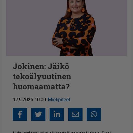
Jokinen: Jäikö
tekoälyuutinen
huomaamatta?
17.9.2025 10.00
Mielipiteet
Facebook
Twitter
LinkedIn
Sähköposti
Whatsapp