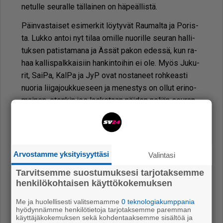
ne­tul­le seu­ral­le täl­lai­nen on hä­pe­äl­lis­tä.
Päin­vas­tai­set esi­mer­kit löy­ty­vät Rau­mal­ta ja Po­ris­
ta. Luk­ko an­toi nyt ti­laa omil­le nuo­ril­le seu­ran hal­li­
tuk­sen pa­tis­ta­ma­na ja Äs­sät pa­kon edes­sä, kun ra­
haa kal­lis­palk­kai­siin han­kin­toi­hin ei ole. Myös Ju­ku­
rit, Sai­Pa, Kal­Pa ja JyP ovat nos­ta­neet roh­ke­as­ti
nuo­ria lii­ga­jouk­ku­e­seen ja me­nes­tys on ol­lut eri­no­
mai­nen, eten­kin jos las­ke­taan näi­den nel­jän seu­ran
pis­tei­den hin­taa.
Huip­pu­pe­laa­jien syn­ty­mi­seen ei ole oi­ko­tie­tä. Nuo­
riin ikä­luok­kiin pi­tää saa­da saa­da riit­tä­väs­ti har­ras­
Arvostamme yksityisyyttäsi
Valintasi
ta­ja­mas­saa, jos­ta lah­jak­kuu­det seu­lou­tu­vat iän kart­
tu­es­sa. Mas­saa saa­daan, kun seu­ral­la ja la­jil­la on
Tarvitsemme suostumuksesi tarjotaksemme
ve­to­voi­maa. Pa­ras ve­to­voi­ma­te­ki­jä on lii­ga­paik­ka.
henkilökohtaisen käyttökokemuksen
Maa­kun­nan lip­pu­lai­va ve­tää koko alu­eel­ta lah­jak­kuu­
Me ja huolellisesti valitsemamme
0 teknologiakumppania
det la­jin pa­riin.
hyödynnämme henkilötietoja tarjotaksemme paremman
käyttäjäkokemuksen sekä kohdentaaksemme sisältöä ja