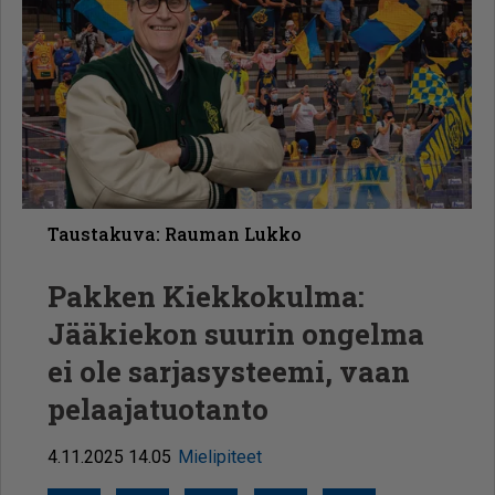
Taustakuva: Rauman Lukko
Pakken Kiekkokulma:
Jääkiekon suurin ongelma
ei ole sarjasysteemi, vaan
pelaajatuotanto
4.11.2025 14.05
Mielipiteet