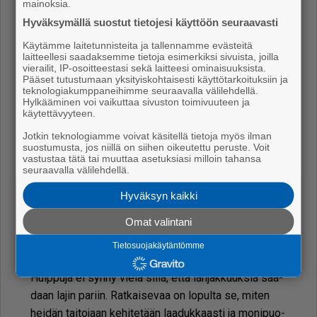
Lii­gas­ta­tus ta­kaa myös sen, et­tä val­men­nus­pes­tit
mainoksia.
kiin­nos­ta­vat ja val­men­ta­jak­si kou­lut­tau­tu­mi­nen. Mitä
Hyväksymällä suostut tietojesi käyttöön seuraavasti
ta­pah­tuu, jos lii­ga­kar­tal­ta hä­vi­ää Kuo­pio, Lap­peen­
Käytämme laitetunnisteita ja tallennamme evästeitä
ran­ta, Kou­vo­la, Hä­meen­lin­na, Vaa­sa...
laitteellesi saadaksemme tietoja esimerkiksi sivuista, joilla
vierailit, IP-osoitteestasi sekä laitteesi ominaisuuksista.
Pääset tutustumaan yksityiskohtaisesti käyttötarkoituksiin ja
On­ko näis­sä kau­pun­geis­sa enää sa­maa ve­toa jää­
teknologiakumppaneihimme seuraavalla välilehdellä.
kie­kon pa­riin? Syy­tä on ai­na­kin epäil­lä. On­ko niin, et­
Hylkääminen voi vaikuttaa sivuston toimivuuteen ja
käytettävyyteen.
tä Veik­kaus­lii­gan me­nes­ty­jä KuPS vie­kin Kuo­pi­on
pal­loi­lu­lah­jak­kuu­det fu­tik­sen pa­riin. Sa­moin yh­teis­
Jotkin teknologiamme voivat käsitellä tietoja myös ilman
suostumusta, jos niillä on siihen oikeutettu peruste. Voit
työ­kump­pa­nit. Tu­lee­ko enää kim­mo­ti­mo­sia tai ka­sa­
vastustaa tätä tai muuttaa asetuksiasi milloin tahansa
seuraavalla välilehdellä.
päin ka­pa­sia?
Hyväksyn kaikki
Yh­den ja kas­va­van on­gel­man muo­dos­taa myös la­jin
kal­leus. Nyt kun suo­ma­lai­sil­la ko­ti­ta­louk­sil­la on en­
Omat valintani
tis­tä ki­re­äm­pää ta­lou­del­li­ses­ti, po­jat ja ty­töt oh­ja­
Tietosuojakäytäntömme
taan hel­pos­ti hal­vem­piin har­ras­tuk­siin.
Huip­pu­ja ei syn­ny vie­lä sil­lä, et­tä lah­jak­kuuk­sia saa­
daan la­jin pa­riin. Rat­kai­se­vaa on lo­pul­ta se, mi­ten
hei­dän tai­to­jaan ke­hi­te­tään laa­duk­kaas­ti ja mo­ni­puo­