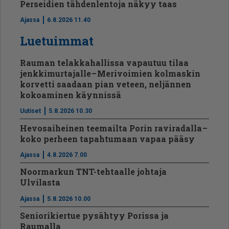
Perseidien tähdenlentoja näkyy taas
Ajassa
6.8.2026 11.40
Luetuimmat
Rauman telakkahallissa vapautuu tilaa
jenkkimurtajalle – Merivoimien kolmaskin
korvetti saadaan pian veteen, neljännen
kokoaminen käynnissä
Uutiset
5.8.2026 10.30
Hevosaiheinen teemailta Porin raviradalla –
koko perheen tapahtumaan vapaa pääsy
Ajassa
4.8.2026 7.00
Noormarkun TNT-tehtaalle johtaja
Ulvilasta
Ajassa
5.8.2026 10.00
Seniorikiertue pysähtyy Porissa ja
Raumalla