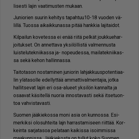
li­ses­ti la­jin vaa­ti­mus­ten mu­kaan.
Ju­ni­o­rien suu­rin ke­hi­tys ta­pah­tuu10-18 vuo­den vä­
lil­lä. Tuos­sa ai­kaik­ku­nas­sa pi­tää hank­kia la­ji­tai­dot.
Kil­pai­lun ko­ve­tes­sa ei enää rii­tä pel­kät jouk­ku­e­har­
joi­tuk­set. On an­net­ta­va yk­si­löl­lis­tä val­men­nus­ta
luis­te­lu­tek­nii­kas­sa ja- no­peu­des­sa, mai­la­tek­nii­kas­
sa sekä ke­hon hal­lin­nas­sa.
Tai­to­ta­son nos­ta­mi­nen ju­ni­o­rin lah­jak­kuus­po­ten­ti­aa­
lin ylä­ta­sol­le edel­lyt­tää am­mat­ti­val­men­ta­jia, jot­ka
hal­lit­se­vat la­jin eri osa-alu­eet yk­si­lön kan­nal­ta ja
osaa­vat kä­si­tel­lä nuo­ria in­nos­ta­vas­ti sekä it­se­tuon­
toa vah­vis­ta­vas­ti.
Suo­men jää­kie­kos­sa moni asia on kun­nos­sa. Esi­
mer­kik­si olo­suh­tei­ta lajn har­ras­ta­mi­seen riit­tää. Kor­
kein­ta sar­ja­ta­soa pe­la­taan kai­kis­sa isoim­mis­sa
maa­kun­nis­sa. Jää­kie­kos­ta on tul­lut koko Suo­men