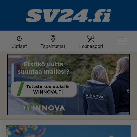
Uutiset
Tapahtumat
Lounaspori