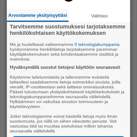
luo.
Ju­ma­lan tah­to on, et­tä kaik­ki ih­mi­set pe­las­tui­si­vat.
Arvostamme yksityisyyttäsi
Valintasi
Us­ko Her­raan Jee­suk­seen, niin sinä pe­las­tut.
Tarvitsemme suostumuksesi tarjotaksemme
henkilökohtaisen käyttökokemuksen
Mark­ku Kos­ki
Me ja huolellisesti valitsemamme
0 teknologiakumppania
Evan­ke­lis­ta, Po­rin va­paa­seu­ra­kun­ta
hyödynnämme henkilötietoja tarjotaksemme paremman
käyttäjäkokemuksen sekä kohdentaaksemme sisältöä ja
mainoksia.
Hyväksymällä suostut tietojesi käyttöön seuraavasti
Käytämme laitetunnisteita ja tallennamme evästeitä
laitteellesi saadaksemme tietoja esimerkiksi sivuista, joilla
vierailit, IP-osoitteestasi sekä laitteesi ominaisuuksista.
Pääset tutustumaan yksityiskohtaisesti käyttötarkoituksiin ja
teknologiakumppaneihimme seuraavalla välilehdellä.
Hylkääminen voi vaikuttaa sivuston toimivuuteen ja
käytettävyyteen.
Jotkin teknologiamme voivat käsitellä tietoja myös ilman
suostumusta, jos niillä on siihen oikeutettu peruste. Voit
vastustaa tätä tai muuttaa asetuksiasi milloin tahansa
seuraavalla välilehdellä.