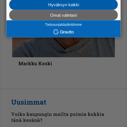
Hyväksyn kaikki
Omat valintani
Tietosuojakäytäntömme
Markku Koski
Uusimmat
Voiko kaupungin mailta poimia kukkia
tänä kesänä?