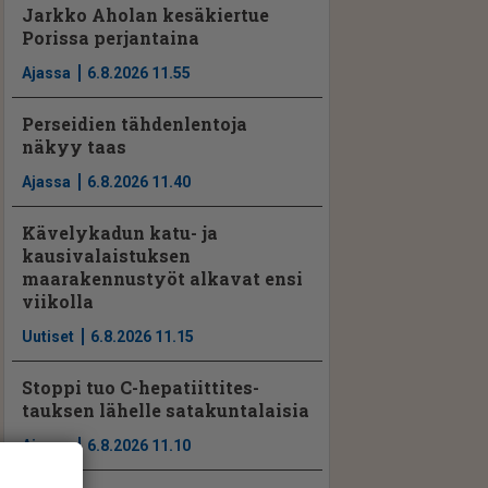
Jarkko Aholan kesäkiertue
Porissa perjantaina
Ajassa
6.8.2026 11.55
Perseidien tähdenlentoja
näkyy taas
Ajassa
6.8.2026 11.40
Kävelykadun katu- ja
kausivalaistuksen
maarakennustyöt alkavat ensi
viikolla
Uutiset
6.8.2026 11.15
Stoppi tuo C-hepatiit­ti­tes­
tauksen lähelle satakuntalaisia
Ajassa
6.8.2026 11.10