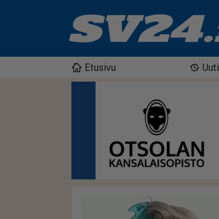
Etusivu
Uut