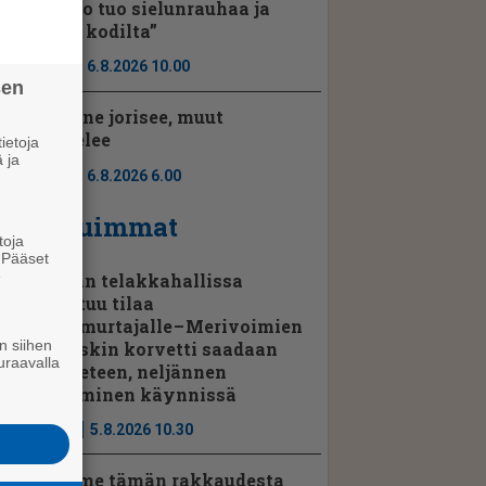
”Luonto tuo sielunrauhaa ja
tuntuu kodilta”
Ajassa
6.8.2026 10.00
sen
Porilaine jorisee, muut
kuuntelee
ietoja
 ja
Ajassa
6.8.2026 6.00
Luetuimmat
toja
. Pääset
e
Rauman telakkahallissa
vapautuu tilaa
jenkkimurtajalle – Merivoimien
n siihen
kolmaskin korvetti saadaan
uraavalla
pian veteen, neljännen
kokoaminen käynnissä
Uutiset
5.8.2026 10.30
”Teemme tämän rakkaudesta