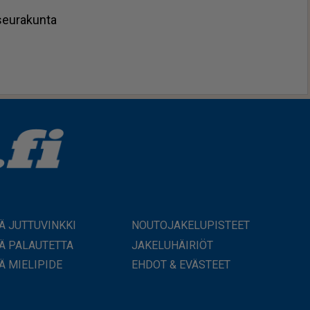
­seu­ra­kun­ta
Ä JUTTUVINKKI
NOUTOJAKELUPISTEET
Ä PALAUTETTA
JAKELUHÄIRIÖT
Ä MIELIPIDE
EHDOT & EVÄSTEET