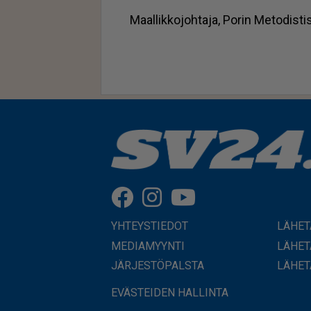
Maal­lik­ko­joh­ta­ja, Po­rin Me­to­dis­ti
YHTEYSTIEDOT
LÄHET
MEDIAMYYNTI
LÄHET
JÄRJESTÖPALSTA
LÄHET
EVÄSTEIDEN HALLINTA