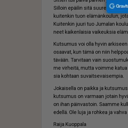
Sil­loin epäi­lin sitä suu­res­ti, kos­ka 
kui­ten­kin tuon elä­män­kou­lun, jota 
Kui­ten­kin juu­ri tuo Ju­ma­lan kou­lu
neet kai­ken­lai­sia vai­keuk­sia elä­
Kut­su­mus voi ol­la hy­vin ar­ki­seen t
osaa­vat, kun tämä on niin help­poa. T
tä­vään. Tar­vi­taan vain suos­tu­mu
me vir­hei­tä, mut­ta voim­me ka­tua
sia koh­taan su­vait­se­vai­sem­pia.
Jo­kai­sel­la on paik­ka ja kut­su­mus
kut­su­mus on var­maan jo­tain hy­vin t
on ihan päin­vas­toin. Saam­me kul­k
edel­lä. Ole luja ja roh­kea ja vah­va
Rai­ja Kuop­pa­la