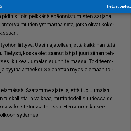
Tietosuojak
mi­nul­la ei ol­lut tut­kin­to­ja suo­ri­tet­tu­na. Olin käy­nyt
pi­din sil­loin pelk­kä­nä epä­on­nis­tu­mis­ten sar­ja­na.
 an­toi val­miu­den ym­mär­tää nii­tä, jot­ka oli­vat ko­ke­
mäs­sään.
yö­hön liit­ty­vä. Usein aja­tel­laan, et­tä kaik­ki­han tätä
ie­tys­ti, kos­ka olet saa­nut lah­jat juu­ri sii­hen teh­
k­se­si kul­kea Ju­ma­lan suun­ni­tel­mas­sa. Toki teem­
 ja pyy­tää an­teek­si. Se opet­taa myös ole­maan toi­
 elä­mäs­sä. Saa­tam­me aja­tel­la, et­tä tuo Ju­ma­lan
us­kal­lis­ta ja vai­ke­aa, mut­ta to­del­li­suu­des­sa se
ea val­mis­te­tuis­sa te­ois­sa. Her­ram­me kul­kee
 ol­koon sy­dä­me­si.