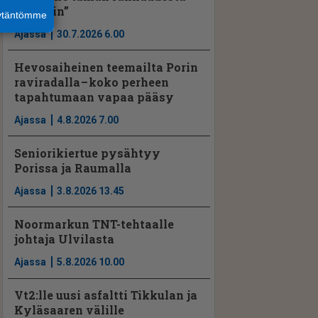
Yyteriin”
äytäntömme
Ajassa
30.7.2026 6.00
Hevosaiheinen teemailta Porin
raviradalla – koko perheen
tapahtumaan vapaa pääsy
Ajassa
4.8.2026 7.00
Seniorikiertue pysähtyy
Porissa ja Raumalla
Ajassa
3.8.2026 13.45
Noormarkun TNT-tehtaalle
johtaja Ulvilasta
Ajassa
5.8.2026 10.00
Vt2:lle uusi asfaltti Tikkulan ja
Kyläsaaren välille