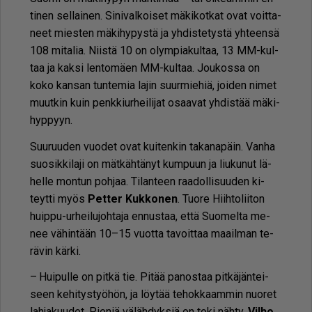
ti­nen sel­lai­nen. Si­ni­val­koi­set mä­ki­kot­kat ovat voit­ta­
neet mies­ten mä­ki­hy­pys­tä ja yh­dis­te­tys­tä yh­teen­sä
108 mi­ta­lia. Niis­tä 10 on olym­pi­a­kul­taa, 13 MM-kul­
taa ja kak­si len­to­mä­en MM-kul­taa. Jou­kos­sa on
koko kan­san tun­te­mia la­jin suur­mie­hiä, joi­den ni­met
muut­kin kuin penk­kiur­hei­li­jat osaa­vat yh­dis­tää mä­ki­
hyp­pyyn.
Suu­ruu­den vuo­det ovat kui­ten­kin ta­ka­na­päin. Van­ha
suo­sik­ki­la­ji on mät­käh­tä­nyt kum­puun ja liu­ku­nut lä­
hel­le mon­tun poh­jaa. Ti­lan­teen raa­dol­li­suu­den ki­
teyt­ti myös
Pet­ter Kuk­ko­nen
. Tuo­re Hiih­to­lii­ton
huip­pu-ur­hei­lu­joh­ta­ja en­nus­taa, et­tä Suo­mel­ta me­
nee vä­hin­tään 10–15 vuot­ta ta­voit­taa maa­il­man te­
rä­vin kär­ki.
– Hui­pul­le on pit­kä tie. Pi­tää pa­nos­taa pit­kä­jän­tei­
seen ke­hi­tys­työ­hön, ja löy­tää te­hok­kaam­min nuo­ret
lah­ja­kuu­det. Pie­niä vä­läh­dyk­siä on toki näh­ty.
Vil­ho