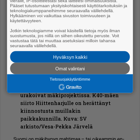
vierailit, IP-osoitteestasi sekä laitteesi ominaisuuksista.
Pääset tutustumaan yksityiskohtaisesti käyttötarkoituksiin ja
teknologiakumppaneihimme seuraavalla välilehdellä.
Hylkääminen voi vaikuttaa sivuston toimivuuteen ja
käytettävyyteen.
Jotkin teknologiamme voivat käsitellä tietoja myös ilman
suostumusta, jos niillä on siihen oikeutettu peruste. Voit
vastustaa tätä tai muuttaa asetuksiasi milloin tahansa
seuraavalla välilehdellä.
Hyväksyn kaikki
Omat valintani
Tietosuojakäytäntömme
Juhani Huida ja Tatu Hannukainen
urakoivat mäkiprojektissa. K40-mäen
siirto Hiittenharjulle on herättänyt
kiinnostusta muillakin
paikkakunnilla. Kuva: SV
arkisto/Vesa-Pekka Järvelä
Suo­mi on mä­ki­hy­pyn mah­ti­maa – tai oi­ke­am­min en­