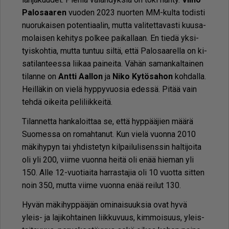
Pa­lo­saa­ren
vuo­den 2023 nuor­ten MM-kul­ta to­dis­ti
nuo­ru­kai­sen po­ten­ti­aa­lin, mut­ta va­li­tet­ta­vas­ti kuu­sa­
mo­lai­sen ke­hi­tys pol­kee pai­kal­laan. En tie­dä yk­si­
tyis­koh­tia, mut­ta tun­tuu sil­tä, et­tä Pa­lo­saa­rel­la on ki­
sa­ti­lan­tees­sa lii­kaa pai­nei­ta. Vä­hän sa­man­kal­tai­nen
ti­lan­ne on
Ant­ti Aal­lon
ja
Niko Ky­tö­sa­hon
koh­dal­la.
Heil­lä­kin on vie­lä hyp­py­vuo­sia edes­sä. Pi­tää vain
teh­dä oi­kei­ta pe­li­liik­kei­tä.
Ti­lan­net­ta han­ka­loit­taa se, et­tä hyp­pää­jien mää­rä
Suo­mes­sa on ro­mah­ta­nut. Kun vie­lä vuon­na 2010
mä­ki­hy­pyn tai yh­dis­te­tyn kil­pai­lu­li­sens­sin hal­ti­joi­ta
oli yli 200, vii­me vuon­na hei­tä oli enää hie­man yli
150. Al­le 12-vuo­ti­ai­ta har­ras­ta­jia oli 10 vuot­ta sit­ten
noin 350, mut­ta vii­me vuon­na enää rei­lut 130.
Hy­vän mä­ki­hyp­pää­jän omi­nai­suuk­sia ovat hyvä
yleis- ja la­ji­koh­tai­nen liik­ku­vuus, kim­moi­suus, yleis­