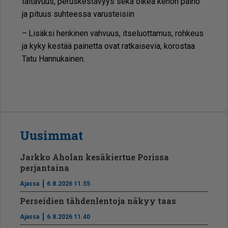
tai­ta­vuus, pe­rus­kes­tä­vyys sekä oi­kea ke­hon pai­no
ja pi­tuus suh­tees­sa va­rus­tei­siin
– Li­säk­si hen­ki­nen vah­vuus, it­se­luot­ta­mus, roh­keus
ja kyky kes­tää pai­net­ta ovat rat­kai­se­via, ko­ros­taa
Tatu Han­nu­kai­nen.
Uusimmat
Jarkko Aholan kesäkiertue Porissa
perjantaina
Ajassa
6.8.2026 11.55
Perseidien tähdenlentoja näkyy taas
Ajassa
6.8.2026 11.40