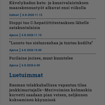
Kävelykadun katu- ja kausivalaistuksen
maarakennustyöt alkavat ensi viikolla
Uutiset
6.8.2026 11.15
Stoppi tuo C-hepatiit­ti­tes­tauksen lähelle
satakuntalaisia
Ajassa
6.8.2026 11.10
”Luonto tuo sielunrauhaa ja tuntuu kodilta”
Ajassa
6.8.2026 10.00
Porilaine jorisee, muut kuuntelee
Ajassa
6.8.2026 6.00
Luetuimmat
Rauman telakkahallissa vapautuu tilaa
jenkkimurtajalle – Merivoimien kolmaskin
korvetti saadaan pian veteen, neljännen
kokoaminen käynnissä