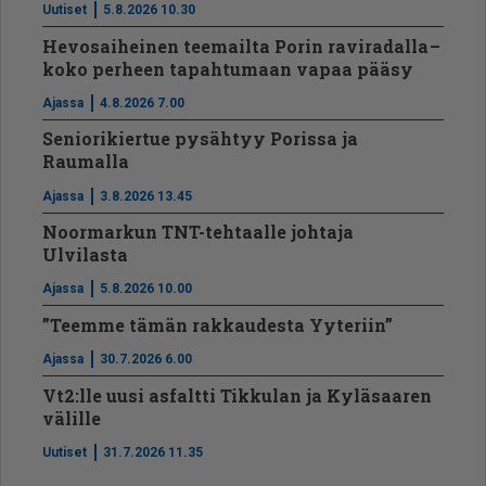
Uutiset
5.8.2026 10.30
Hevosaiheinen teemailta Porin raviradalla –
koko perheen tapahtumaan vapaa pääsy
Ajassa
4.8.2026 7.00
Seniorikiertue pysähtyy Porissa ja
Raumalla
Ajassa
3.8.2026 13.45
Noormarkun TNT-tehtaalle johtaja
Ulvilasta
Ajassa
5.8.2026 10.00
”Teemme tämän rakkaudesta Yyteriin”
Ajassa
30.7.2026 6.00
Vt2:lle uusi asfaltti Tikkulan ja Kyläsaaren
välille
Uutiset
31.7.2026 11.35