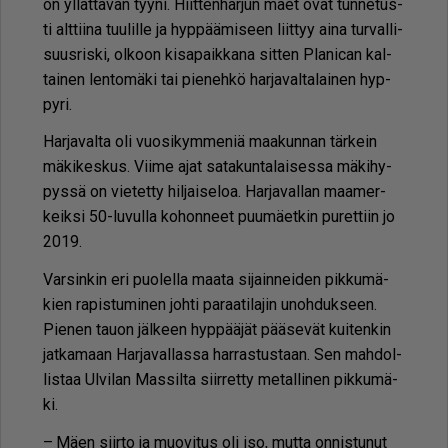
on yl­lät­tä­vän tyy­ni. Hiit­ten­har­jun mäet ovat tun­ne­tus­
ti alt­tii­na tuu­lil­le ja hyp­pää­mi­seen liit­tyy ai­na tur­val­li­
suus­ris­ki, ol­koon ki­sa­paik­ka­na sit­ten Pla­ni­can kal­
tai­nen len­to­mä­ki tai pie­neh­kö har­ja­val­ta­lai­nen hyp­
py­ri.
Har­ja­val­ta oli vuo­si­kym­me­niä maa­kun­nan tär­kein
mä­ki­kes­kus. Vii­me ajat sa­ta­kun­ta­lai­ses­sa mä­ki­hy­
pys­sä on vie­tet­ty hil­jai­se­loa. Har­ja­val­lan maa­mer­
keik­si 50-lu­vul­la ko­hon­neet puu­mä­et­kin pu­ret­tiin jo
2019.
Var­sin­kin eri puo­lel­la maa­ta si­jain­nei­den pik­ku­mä­
kien ra­pis­tu­mi­nen joh­ti pa­raa­ti­la­jin unoh­duk­seen.
Pie­nen tau­on jäl­keen hyp­pää­jät pää­se­vät kui­ten­kin
jat­ka­maan Har­ja­val­las­sa har­ras­tus­taan. Sen mah­dol­
lis­taa Ul­vi­lan Mas­sil­ta siir­ret­ty me­tal­li­nen pik­ku­mä­
ki.
– Mäen siir­to ja muo­vi­tus oli iso, mut­ta on­nis­tu­nut