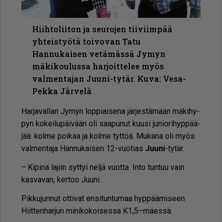
Hiihtoliiton ja seurojen tiiviimpää
yhteistyötä toivovan Tatu
Hannukaisen vetämässä Jymyn
mäkikoulussa harjoittelee myös
valmentajan Juuni-tytär. Kuva: Vesa-
Pekka Järvelä
Har­ja­val­lan Jy­myn lop­pi­ai­se­na jär­jes­tä­mään mä­ki­hy­
pyn ko­kei­lu­päi­vään oli saa­pu­nut kuu­si ju­ni­o­ri­hyp­pää­
jää: kol­me poi­kaa ja kol­me tyt­töä. Mu­ka­na oli myös
val­men­ta­ja Han­nu­kai­sen 12-vuo­ti­as
Juu­ni
-ty­tär.
– Ki­pi­nä la­jiin syt­tyi nel­jä vuot­ta. In­to tun­tuu vain
kas­va­van, ker­too Juu­ni.
Pik­ku­jun­nut ot­ti­vat en­si­tun­tu­maa hyp­pää­mi­seen
Hiit­ten­har­jun mi­ni­ko­koi­ses­sa K1,5–mä­es­sä.