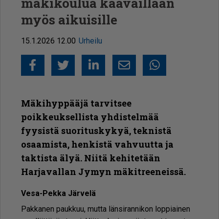
mäkikoulua kaavaillaan
myös aikuisille
15.1.2026 12.00
Urheilu
Facebook
Twitter
LinkedIn
Sähköposti
Whatsapp
Mäkihyppääjä tarvitsee
poikkeuksellista yhdistelmää
fyysistä suorituskykyä, teknistä
osaamista, henkistä vahvuutta ja
taktista älyä. Niitä kehitetään
Harjavallan Jymyn mäkitreeneissä.
Vesa-Pek­ka Jär­ve­lä
Pak­ka­nen pauk­kuu, mut­ta län­si­ran­ni­kon lop­pi­ai­nen