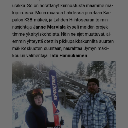
urak­ka. Se on he­rät­tä­nyt kiin­nos­tus­ta maam­me mä­
ki­pii­reis­sä. Muun mu­as­sa Lah­des­sa pu­re­taan Kar­
pa­lon K38-mä­keä, ja Lah­den Hiih­to­seu­ran toi­min­
nan­joh­ta­ja
Jan­ne Mar­vi­a­la
ky­se­li mei­dän pro­jek­
tim­me yk­si­tyis­koh­dis­ta. Näin ne ajat muut­tu­vat, ai­
em­min yh­teyt­tä otet­tiin pik­ku­paik­ka­kun­nil­ta suur­ten
mä­ki­kes­kus­ten suun­taan, nau­rah­taa Jy­myn mä­ki­
kou­lun val­men­ta­ja
Tatu Han­nu­kai­nen
.