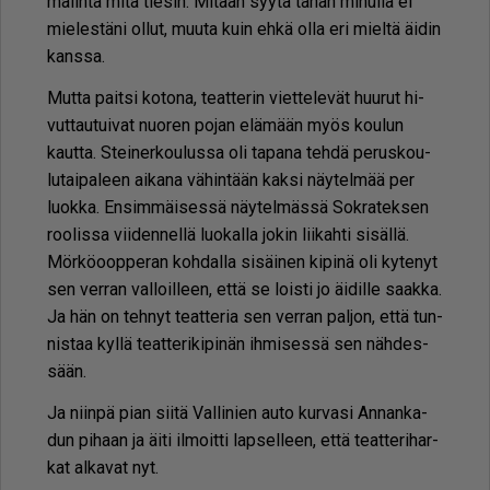
ma­lin­ta mitä tie­sin. Mi­tään syy­tä tä­hän mi­nul­la ei
mie­les­tä­ni ol­lut, muu­ta kuin eh­kä ol­la eri miel­tä äi­din
kans­sa.
Mut­ta pait­si ko­to­na, te­at­te­rin viet­te­le­vät huu­rut hi­
vut­tau­tui­vat nuo­ren po­jan elä­mään myös kou­lun
kaut­ta. Stei­ner­kou­lus­sa oli ta­pa­na teh­dä pe­rus­kou­
lu­tai­pa­leen ai­ka­na vä­hin­tään kak­si näy­tel­mää per
luok­ka. En­sim­mäi­ses­sä näy­tel­mäs­sä Sok­ra­tek­sen
roo­lis­sa vii­den­nel­lä luo­kal­la jo­kin lii­kah­ti si­säl­lä.
Mör­kö­oop­pe­ran koh­dal­la si­säi­nen ki­pi­nä oli ky­te­nyt
sen ver­ran val­loil­leen, et­tä se lois­ti jo äi­dil­le saak­ka.
Ja hän on teh­nyt te­at­te­ria sen ver­ran pal­jon, et­tä tun­
nis­taa kyl­lä te­at­te­ri­ki­pi­nän ih­mi­ses­sä sen näh­des­
sään.
Ja niin­pä pian sii­tä Val­li­nien au­to kur­va­si An­nan­ka­
dun pi­haan ja äi­ti il­moit­ti lap­sel­leen, et­tä te­at­te­ri­har­
kat al­ka­vat nyt.