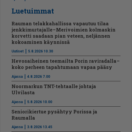
Luetuimmat
Rauman telakkahallissa vapautuu tilaa
jenkkimurtajalle – Merivoimien kolmaskin
korvetti saadaan pian veteen, neljännen
kokoaminen käynnissä
Uutiset
5.8.2026 10.30
Hevosaiheinen teemailta Porin raviradalla –
koko perheen tapahtumaan vapaa pääsy
Ajassa
4.8.2026 7.00
Noormarkun TNT-tehtaalle johtaja
Ulvilasta
Ajassa
5.8.2026 10.00
Seniorikiertue pysähtyy Porissa ja
Raumalla
Ajassa
3.8.2026 13.45