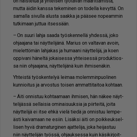
on hais­te­lua ja yh­tei­sen työ­ta­van mää­rit­tä­mis­tä,
mut­ta äi­din kans­sa te­ke­mi­nen on to­del­la ke­vyt­tä. On
sa­mal­la si­vul­la alus­ta saak­ka ja pää­see no­pe­am­min
tut­ki­maan jut­tua it­ses­sään.
– On suu­ri lah­ja saa­da työs­ken­nel­lä yh­des­sä, joko
oh­jaa­ja­na tai näyt­te­li­jä­nä. Ma­rius on val­ta­van avoin,
mie­let­tö­män lah­ja­kas ja hu­maa­ni näyt­te­li­jä, ja koen
op­pi­va­ni hä­nel­tä jo­kai­ses­sa yh­tei­ses­sä pro­duk­ti­os­
sa niin oh­jaa­ja­na, näyt­te­li­jä­nä kuin ih­mi­se­nä­kin.
Yh­teis­tä työs­ken­te­lyä lei­maa mo­lem­min­puo­li­nen
kun­ni­oi­tus ja ar­vos­tus toi­sen am­mat­ti­tai­toa koh­taan.
– Äi­ti on­nis­tuu koh­taa­maan ih­mi­sen, hän nä­kee näyt­
te­li­jäs­sä sel­lai­sia omi­nai­suuk­sia ja piir­tei­tä, joi­ta
näyt­te­li­jä ei it­se eh­kä vie­lä tie­dä ja on­nis­tuu lem­pe­
äs­ti kai­va­maan ne esiin. Li­säk­si äi­ti on poik­keuk­sel­
li­sen hyvä dra­ma­tur­gi­nen ajat­te­li­ja, joka hei­jas­tuu
niin näyt­te­li­jän työs­sä, oh­jauk­ses­sa kuin kä­si­kir­joit­