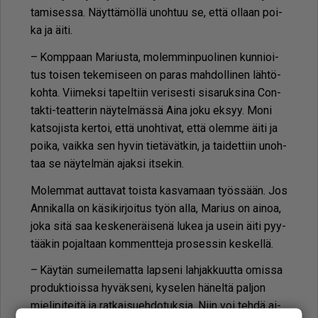
ta­mi­ses­sa. Näyt­tä­möl­lä unoh­tuu se, et­tä ol­laan poi­
ka ja äi­ti.
– Komp­paan Ma­rius­ta, mo­lem­min­puo­li­nen kun­ni­oi­
tus toi­sen te­ke­mi­seen on pa­ras mah­dol­li­nen läh­tö­
koh­ta. Vii­mek­si ta­pel­tiin ve­ri­ses­ti si­sa­ruk­si­na Con­
tak­ti-te­at­te­rin näy­tel­mäs­sä Ai­na joku ek­syy. Moni
kat­so­jis­ta ker­toi, et­tä unoh­ti­vat, et­tä olem­me äi­ti ja
poi­ka, vaik­ka sen hy­vin tie­tä­vät­kin, ja tai­det­tiin unoh­
taa se näy­tel­män ajak­si it­se­kin.
Mo­lem­mat aut­ta­vat tois­ta kas­va­maan työs­sään. Jos
An­ni­kal­la on kä­si­kir­joi­tus työn al­la, Ma­rius on ai­noa,
joka sitä saa kes­ke­ne­räi­se­nä lu­kea ja usein äi­ti pyy­
tää­kin po­jal­taan kom­ment­te­ja pro­ses­sin kes­kel­lä.
– Käy­tän su­mei­le­mat­ta lap­se­ni lah­jak­kuut­ta omis­sa
pro­duk­ti­ois­sa hy­väk­se­ni, ky­se­len hä­nel­tä pal­jon
mie­li­pi­tei­tä ja rat­kai­su­eh­do­tuk­sia. Niin voi teh­dä ai­