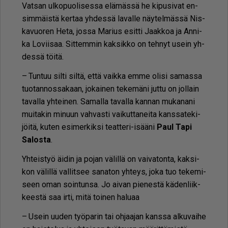
Vat­san ul­ko­puo­li­ses­sa elä­mäs­sä he ki­pu­si­vat en­
sim­mäis­tä ker­taa yh­des­sä la­val­le näy­tel­mäs­sä Nis­
ka­vuo­ren Heta, jos­sa Ma­rius esit­ti Jaak­koa ja An­ni­
ka Lo­vii­saa. Sit­tem­min kak­sik­ko on teh­nyt usein yh­
des­sä töi­tä.
– Tun­tuu sil­ti sil­tä, et­tä vaik­ka em­me oli­si sa­mas­sa
tuo­tan­nos­sa­kaan, jo­kai­nen te­ke­mä­ni jut­tu on jol­lain
ta­val­la yh­tei­nen. Sa­mal­la ta­val­la kan­nan mu­ka­na­ni
mui­ta­kin mi­nuun vah­vas­ti vai­kut­ta­nei­ta kans­sa­te­ki­
jöi­tä, ku­ten esi­mer­kik­si te­at­te­ri-isää­ni
Paul Tapi
Sa­los­ta
.
Yh­teis­työ äi­din ja po­jan vä­lil­lä on vai­va­ton­ta, kak­si­
kon vä­lil­lä val­lit­see sa­na­ton yh­teys, joka tuo te­ke­mi­
seen oman soin­tun­sa. Jo ai­van pie­nes­tä kä­den­liik­
kees­tä saa ir­ti, mitä toi­nen ha­lu­aa
– Usein uu­den työ­pa­rin tai oh­jaa­jan kans­sa al­ku­vai­he