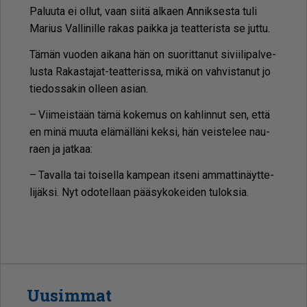
Pa­luu­ta ei ol­lut, vaan sii­tä al­ka­en An­nik­ses­ta tuli
Ma­rius Val­li­nil­le ra­kas paik­ka ja te­at­te­ris­ta se jut­tu.
Tä­män vuo­den ai­ka­na hän on suo­rit­ta­nut si­vii­li­pal­ve­
lus­ta Ra­kas­ta­jat-te­at­te­ris­sa, mikä on vah­vis­ta­nut jo
tie­dos­sa­kin ol­leen asi­an.
– Vii­meis­tään tämä ko­ke­mus on kah­lin­nut sen, et­tä
en minä muu­ta elä­mäl­lä­ni kek­si, hän veis­te­lee nau­
ra­en ja jat­kaa:
– Ta­val­la tai toi­sel­la kam­pe­an it­se­ni am­mat­ti­näyt­te­
li­jäk­si. Nyt odo­tel­laan pää­sy­ko­kei­den tu­lok­sia.
Uusimmat