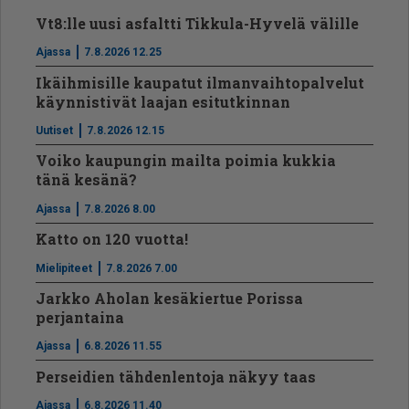
Vt8:lle uusi asfaltti Tikkula-Hyvelä välille
Ajassa
7.8.2026 12.25
Ikäihmisille kaupatut ilmanvaihtopalvelut
käynnistivät laajan esitutkinnan
Uutiset
7.8.2026 12.15
Voiko kaupungin mailta poimia kukkia
tänä kesänä?
Ajassa
7.8.2026 8.00
Katto on 120 vuotta!
Mielipiteet
7.8.2026 7.00
Jarkko Aholan kesäkiertue Porissa
perjantaina
Ajassa
6.8.2026 11.55
Perseidien tähdenlentoja näkyy taas
Ajassa
6.8.2026 11.40