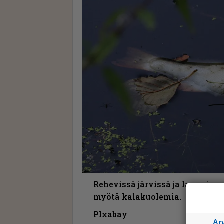
Rehevissä järvissä ja lammissa 
myötä kalakuolemia.
PIxabay
Ar