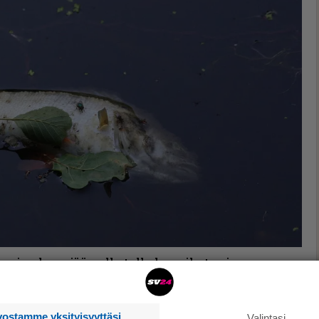
voi paksun jään alla tulla happikatoa ja sen
vostamme yksityisyyttäsi
Valintasi