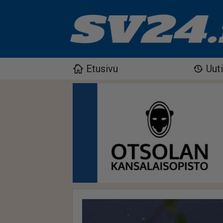
Etusivu
Uut