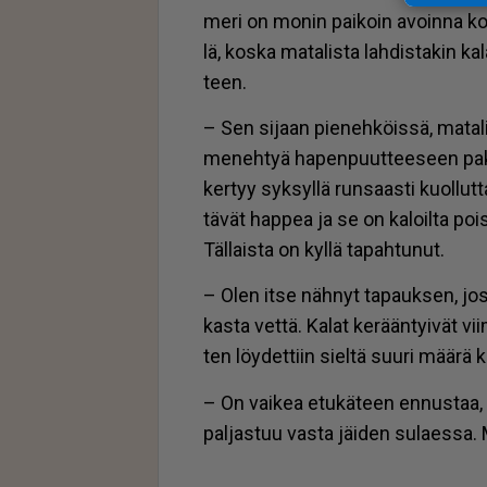
meri on mo­nin pai­koin avoin­na koko
lä, kos­ka ma­ta­lis­ta lah­dis­ta­kin 
teen.
– Sen si­jaan pie­neh­köis­sä, ma­ta­li
me­neh­tyä ha­pen­puut­tee­seen pak­su
ker­tyy syk­syl­lä run­saas­ti kuol­lut
tä­vät hap­pea ja se on ka­loil­ta poi
Täl­lais­ta on kyl­lä ta­pah­tu­nut.
– Olen it­se näh­nyt ta­pauk­sen, jos
kas­ta vet­tä. Ka­lat ke­rään­tyi­vät vii
ten löy­det­tiin siel­tä suu­ri mää­rä 
– On vai­kea etu­kä­teen en­nus­taa, t
pal­jas­tuu vas­ta jäi­den su­la­es­sa. 