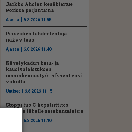
Jarkko Aholan kesäkiertue
Porissa perjantaina
Ajassa
6.8.2026 11.55
Perseidien tähdenlentoja
näkyy taas
Ajassa
6.8.2026 11.40
Kävelykadun katu- ja
kausivalaistuksen
maarakennustyöt alkavat ensi
viikolla
Uutiset
6.8.2026 11.15
Stoppi tuo C-hepatiit­ti­tes­
tauksen lähelle satakuntalaisia
Ajassa
6.8.2026 11.10