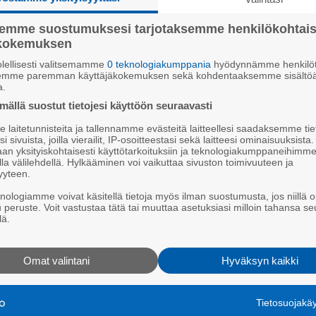
ätalvi kalakuolemia?
semme suostumuksesi tarjotaksemme henkilökohtai
ökokemuksen
lellisesti valitsemamme
0 teknologiakumppania
hyödynnämme henkilöt
semme paremman käyttäjäkokemuksen sekä kohdentaaksemme sisältöä
a.
ällä suostut tietojesi käyttöön seuraavasti
In
posti
Whatsapp
laitetunnisteita ja tallennamme evästeitä laitteellesi saadaksemme tie
i sivuista, joilla vierailit, IP-osoitteestasi sekä laitteesi ominaisuuksista
an yksityiskohtaisesti käyttötarkoituksiin ja teknologiakumppaneihimm
la välilehdellä. Hylkääminen voi vaikuttaa sivuston toimivuuteen ja
­ker­ros on pak­su niin me­rel­lä kuin si­sä­ve­sil­lä­kin.
yyteen.
o ka­lo­ja run­sain mää­rin ha­pen­puut­tee­seen jää­ker­
knologiamme voivat käsitellä tietoja myös ilman suostumusta, jos niillä o
u peruste. Voit vastustaa tätä tai muuttaa asetuksiasi milloin tahansa se
­taa?
lä.
s­lii­ton eri­tyi­sa­si­an­tun­ti­ja
Ta­pio Gus­tafs­so­nil­
Omat valintani
Hyväksyn kaikki
pak­kas­jak­so­ja ja pak­su­ja jää­ker­rok­sia on ol­lut en­
Tietosuojak
in ol­lut vä­hem­män ja olem­me tot­tu­neet sii­hen, et­tä