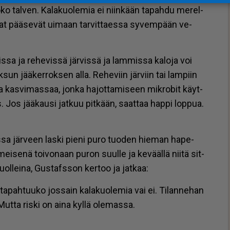
 tal­ven. Ka­la­kuo­le­mia ei niin­kään ta­pah­du me­rel­
ka­lat pää­se­vät ui­maan tar­vit­ta­es­sa sy­vem­pään ve­
s­sa ja re­he­vis­sä jär­vis­sä ja lam­mis­sa ka­lo­ja voi
n jää­ker­rok­sen al­la. Re­he­viin jär­viin tai lam­piin
­ta kas­vi­mas­saa, jon­ka ha­jot­ta­mi­seen mik­ro­bit käyt­
s. Jos jää­kau­si jat­kuu pit­kään, saat­taa hap­pi lop­pua.
­sa jär­veen las­ki pie­ni puro tuo­den hie­man ha­pe­
­mei­se­nä toi­vo­naan pu­ron suul­le ja ke­vääl­lä nii­tä sit­
kuol­lei­na, Gus­tafs­son ker­too ja jat­kaa:
a­pah­tuu­ko jos­sain ka­la­kuo­le­mia vai ei. Ti­lan­ne­han
Mut­ta ris­ki on ai­na kyl­lä ole­mas­sa.