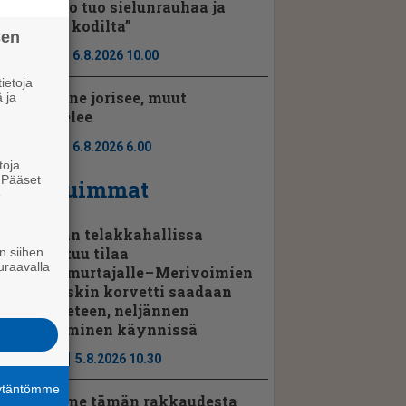
”Luonto tuo sielunrauhaa ja
tuntuu kodilta”
sen
Ajassa
6.8.2026 10.00
ietoja
Porilaine jorisee, muut
 ja
kuuntelee
Ajassa
6.8.2026 6.00
toja
. Pääset
Luetuimmat
e
Rauman telakkahallissa
vapautuu tilaa
n siihen
uraavalla
jenkkimurtajalle – Merivoimien
kolmaskin korvetti saadaan
pian veteen, neljännen
kokoaminen käynnissä
Uutiset
5.8.2026 10.30
äytäntömme
”Teemme tämän rakkaudesta