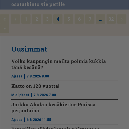
osatutkinto vie perille
«
‹
1
2
3
4
5
6
7
...
32
›
»
Uusimmat
Voiko kaupungin mailta poimia kukkia
tänä kesänä?
Ajassa
7.8.2026 8.00
Katto on 120 vuotta!
Mielipiteet
7.8.2026 7.00
Jarkko Aholan kesäkiertue Porissa
perjantaina
Ajassa
6.8.2026 11.55