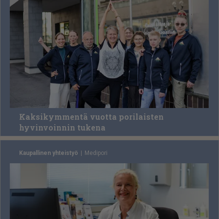
Kaksikymmentä vuotta porilaisten
hyvinvoinnin tukena
Kaupallinen yhteistyö
Me­di­po­ri