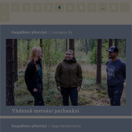
«
‹
1
2
3
4
5
6
7
...
32
›
»
Kaupallinen yhteistyö
Lou­na­puu Oy
Yhdessä metsäsi parhaaksi
Kaupallinen yhteistyö
Saga Ka­na­lin­ran­ta