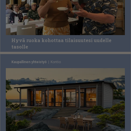
Hyvä ruoka kohottaa tilaisuutesi uudelle
tasolle
Kaupallinen yhteistyö
Kon­tio