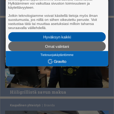
Hylkääminen voi vaikuttaa sivuston toimivuuteen ja
”Artesaanikädenjälki erottaa ketjuham­pu­ri­
käytettävyyteen.
laisista”
Jotkin teknologiamme voivat käsitellä tietoja myös ilman
suostumusta, jos niillä on siihen oikeutettu peruste. Voit
vastustaa tätä tai muuttaa asetuksiasi milloin tahansa
Kaupallinen yhteistyö
Ra­vin­to­la Kap­tee­nin Huo­ne
seuraavalla välilehdellä.
Hyväksyn kaikki
Omat valintani
Tietosuojakäytäntömme
Hiiligrillistä savun makua
Kaupallinen yhteistyö
Bra­vi­da