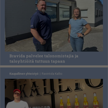
Bravida palvelee talonomistajia ja
taloyhtiöitä tuttuun tapaan
Kaupallinen yhteistyö
Ra­vin­to­la Kal­lio