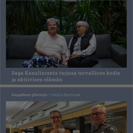
Saga Kanalinranta tarjoaa turvallisen kodin
ja aktiivisen elämän
Kaupallinen yhteistyö
Fres­Co Ra­vin­to­lat