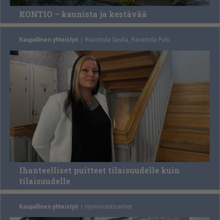
KONTIO – kaunista ja kestävää
Kaupallinen yhteistyö
Ra­vin­to­la Sa­vi­la, Ra­vin­to­la Pulu
Ihanteelliset puitteet tilaisuudelle kuin
tilaisuudelle
Kaupallinen yhteistyö
Hy­vin­voin­ti­cen­ter