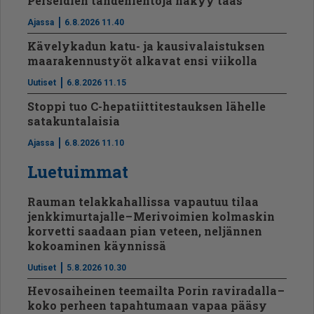
Perseidien tähdenlentoja näkyy taas
Ajassa
6.8.2026 11.40
Kävelykadun katu- ja kausivalaistuksen
maarakennustyöt alkavat ensi viikolla
Uutiset
6.8.2026 11.15
Stoppi tuo C-hepatiit­ti­tes­tauksen lähelle
satakuntalaisia
Ajassa
6.8.2026 11.10
Luetuimmat
Rauman telakkahallissa vapautuu tilaa
jenkkimurtajalle – Merivoimien kolmaskin
korvetti saadaan pian veteen, neljännen
kokoaminen käynnissä
Uutiset
5.8.2026 10.30
Hevosaiheinen teemailta Porin raviradalla –
koko perheen tapahtumaan vapaa pääsy