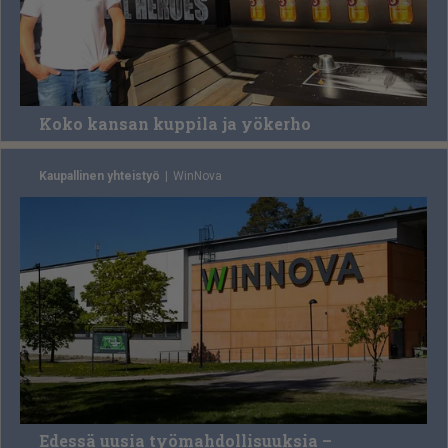
Koko kansan kuppila ja yökerho
Kaupallinen yhteistyö
Win­No­va
Edessä uusia työmahdollisuuksia –