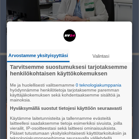
Mediporin työterveyshuolto tarjoaa
kokonaisvaltaista hyvinvointia
Arvostamme yksityisyyttäsi
Valintasi
Kaupallinen yhteistyö
2 Kun­dia Bur­gers & Fries
Tarvitsemme suostumuksesi tarjotaksemme
henkilökohtaisen käyttökokemuksen
Me ja huolellisesti valitsemamme
0 teknologiakumppania
hyödynnämme henkilötietoja tarjotaksemme paremman
käyttäjäkokemuksen sekä kohdentaaksemme sisältöä ja
mainoksia.
Hyväksymällä suostut tietojesi käyttöön seuraavasti
Käytämme laitetunnisteita ja tallennamme evästeitä
laitteellesi saadaksemme tietoja esimerkiksi sivuista, joilla
vierailit, IP-osoitteestasi sekä laitteesi ominaisuuksista.
Pääset tutustumaan yksityiskohtaisesti käyttötarkoituksiin ja
teknologiakumppaneihimme seuraavalla välilehdellä.