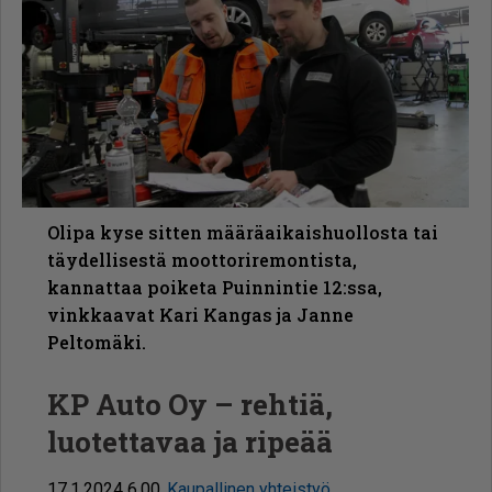
Olipa kyse sitten määräaikaishuollosta tai
täydellisestä moottoriremontista,
kannattaa poiketa Puinnintie 12:ssa,
vinkkaavat Kari Kangas ja Janne
Peltomäki.
KP Auto Oy – rehtiä,
luotettavaa ja ripeää
17.1.2024 6.00
Kaupallinen yhteistyö