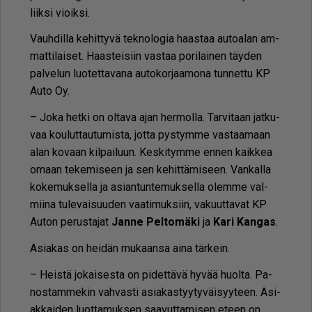
liik­si vi­oik­si.
Vauh­dil­la ke­hit­ty­vä tek­no­lo­gia haas­taa au­to­a­lan am­
mat­ti­lai­set. Haas­tei­siin vas­taa po­ri­lai­nen täy­den
pal­ve­lun luo­tet­ta­va­na au­to­kor­jaa­mo­na tun­net­tu KP
Au­to Oy.
– Joka het­ki on ol­ta­va ajan her­mol­la. Tar­vi­taan jat­ku­
vaa kou­lut­tau­tu­mis­ta, jot­ta pys­tym­me vas­taa­maan
alan ko­vaan kil­pai­luun. Kes­ki­tym­me en­nen kaik­kea
omaan te­ke­mi­seen ja sen ke­hit­tä­mi­seen. Van­kal­la
ko­ke­muk­sel­la ja asi­an­tun­te­muk­sel­la olem­me val­
mii­na tu­le­vai­suu­den vaa­ti­muk­siin, va­kuut­ta­vat KP
Au­ton pe­rus­ta­jat
Jan­ne Pel­to­mä­ki
ja
Kari Kan­gas
.
Asi­a­kas on hei­dän mu­kaan­sa ai­na tär­kein.
– Heis­tä jo­kai­ses­ta on pi­det­tä­vä hy­vää huol­ta. Pa­
nos­tam­me­kin vah­vas­ti asi­a­kas­tyy­ty­väi­syy­teen. Asi­
ak­kai­den luot­ta­muk­sen saa­vut­ta­mi­sen eteen on