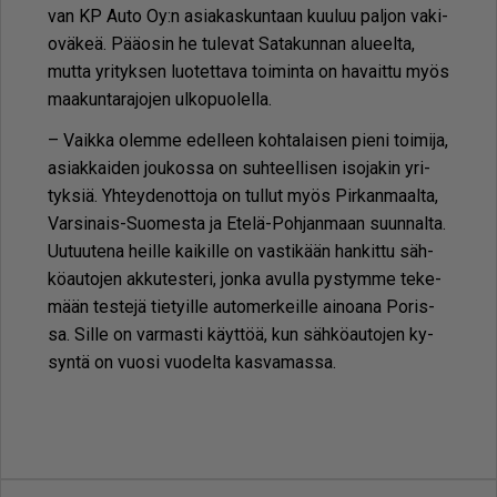
van KP Au­to Oy:n asi­a­kas­kun­taan kuu­luu pal­jon va­ki­
o­vä­keä. Pää­o­sin he tu­le­vat Sa­ta­kun­nan alu­eel­ta,
mut­ta yri­tyk­sen luo­tet­ta­va toi­min­ta on ha­vait­tu myös
maa­kun­ta­ra­jo­jen ul­ko­puo­lel­la.
– Vaik­ka olem­me edel­leen koh­ta­lai­sen pie­ni toi­mi­ja,
asi­ak­kai­den jou­kos­sa on suh­teel­li­sen iso­ja­kin yri­
tyk­siä. Yh­tey­de­not­to­ja on tul­lut myös Pir­kan­maal­ta,
Var­si­nais-Suo­mes­ta ja Ete­lä-Poh­jan­maan suun­nal­ta.
Uu­tuu­te­na heil­le kai­kil­le on vas­ti­kään han­kit­tu säh­
kö­au­to­jen ak­ku­tes­te­ri, jon­ka avul­la pys­tym­me te­ke­
mään tes­te­jä tie­tyil­le au­to­mer­keil­le ai­no­a­na Po­ris­
sa. Sil­le on var­mas­ti käyt­töä, kun säh­kö­au­to­jen ky­
syn­tä on vuo­si vuo­del­ta kas­va­mas­sa.