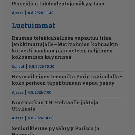
Perseidien tähdenlentoja näkyy taas
Ajassa
6.8.2026 11.40
Luetuimmat
Rauman telakkahallissa vapautuu tilaa
jenkkimurtajalle – Merivoimien kolmaskin
korvetti saadaan pian veteen, neljännen
kokoaminen käynnissä
Uutiset
5.8.2026 10.30
Hevosaiheinen teemailta Porin raviradalla –
koko perheen tapahtumaan vapaa pääsy
Ajassa
4.8.2026 7.00
Noormarkun TNT-tehtaalle johtaja
Ulvilasta
Ajassa
5.8.2026 10.00
Seniorikiertue pysähtyy Porissa ja
Raumalla