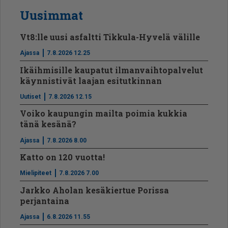
Uusimmat
Vt8:lle uusi asfaltti Tikkula-Hyvelä välille
Ajassa
7.8.2026 12.25
Ikäihmisille kaupatut ilmanvaihtopalvelut
käynnistivät laajan esitutkinnan
Uutiset
7.8.2026 12.15
Voiko kaupungin mailta poimia kukkia
tänä kesänä?
Ajassa
7.8.2026 8.00
Katto on 120 vuotta!
Mielipiteet
7.8.2026 7.00
Jarkko Aholan kesäkiertue Porissa
perjantaina
Ajassa
6.8.2026 11.55