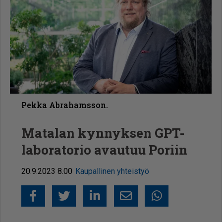
Pekka Abrahamsson.
Matalan kynnyksen GPT-
laboratorio avautuu Poriin
20.9.2023 8.00
Kaupallinen yhteistyö
Facebook
Twitter
LinkedIn
Sähköposti
Whatsapp