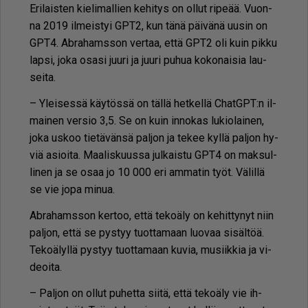
Eri­lais­ten kie­li­mal­lien ke­hi­tys on ol­lut ri­pe­ää. Vuon­
na 2019 il­meis­tyi GPT2, kun tänä päi­vä­nä uu­sin on
GPT4. Ab­ra­hams­son ver­taa, et­tä GPT2 oli kuin pik­ku
lap­si, joka osa­si juu­ri ja juu­ri pu­hua ko­ko­nai­sia lau­
sei­ta.
– Ylei­ses­sä käy­tös­sä on täl­lä het­kel­lä ChatGPT:n il­
mai­nen ver­sio 3,5. Se on kuin in­no­kas lu­ki­o­lai­nen,
joka us­koo tie­tä­vän­sä pal­jon ja te­kee kyl­lä pal­jon hy­
viä asi­oi­ta. Maa­lis­kuus­sa jul­kais­tu GPT4 on mak­sul­
li­nen ja se osaa jo 10 000 eri am­ma­tin työt. Vä­lil­lä
se vie jopa mi­nua.
Ab­ra­hams­son ker­too, et­tä te­ko­ä­ly on ke­hit­ty­nyt niin
pal­jon, et­tä se pys­tyy tuot­ta­maan luo­vaa si­säl­töä.
Te­ko­ä­lyl­lä pys­tyy tuot­ta­maan ku­via, mu­siik­kia ja vi­
de­oi­ta.
– Pal­jon on ol­lut pu­het­ta sii­tä, et­tä te­ko­ä­ly vie ih­