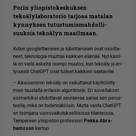
Porin yliopistokeskuksen
tekoälylaboratorio tarjoaa matalan
kynnyksen tutustu­mis­mah­dol­li­
suuksia tekoälyn maailmaan.
Ku­ten goog­let­ta­mi­nen ja tu­bet­ta­mi­nen ovat osoit­ta­
neet, tek­no­lo­gia muut­taa kaik­kien elä­mää. Nyt kä­sil­
lä on vie­lä as­kel­ta isom­pi muu­tos, kun te­ko­ä­ly ja eri­
tyi­ses­ti ChatGPT ovat tul­leet kaik­kien saa­ta­vil­le.
– Ai­kai­sem­min te­ko­ä­ly on vai­kut­ta­nut käyt­tö­liit­ty­
mien taus­tal­la eri­lai­sin al­go­rit­mein. Eri so­vel­luk­set
esi­mer­kik­si eh­dot­ta­vat seu­raa­vaa sa­naa sen pe­rus­
teel­la, mikä on to­den­nä­köi­sin. Mut­ta vas­ta ChatGPT
on toi­mi­ja­na vuo­ro­vai­ku­tuk­sel­li­sis­sa ti­lan­teis­sa,
Tam­pe­reen yli­o­pis­ton pro­fes­so­ri
Pek­ka Ab­ra­
hams­son
ker­too.