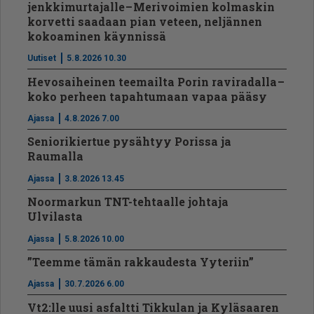
jenkkimurtajalle – Merivoimien kolmaskin
korvetti saadaan pian veteen, neljännen
kokoaminen käynnissä
Uutiset
5.8.2026 10.30
Hevosaiheinen teemailta Porin raviradalla –
koko perheen tapahtumaan vapaa pääsy
Ajassa
4.8.2026 7.00
Seniorikiertue pysähtyy Porissa ja
Raumalla
Ajassa
3.8.2026 13.45
Noormarkun TNT-tehtaalle johtaja
Ulvilasta
Ajassa
5.8.2026 10.00
”Teemme tämän rakkaudesta Yyteriin”
Ajassa
30.7.2026 6.00
Vt2:lle uusi asfaltti Tikkulan ja Kyläsaaren