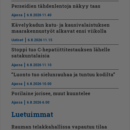
Perseidien tähdenlentoja näkyy taas
Ajassa
6.8.2026 11.40
Kävelykadun katu- ja kausivalaistuksen
maarakennustyöt alkavat ensi viikolla
Uutiset
6.8.2026 11.15
Stoppi tuo C-hepatiit­ti­tes­tauksen lähelle
satakuntalaisia
Ajassa
6.8.2026 11.10
”Luonto tuo sielunrauhaa ja tuntuu kodilta”
Ajassa
6.8.2026 10.00
Porilaine jorisee, muut kuuntelee
Ajassa
6.8.2026 6.00
Luetuimmat
Rauman telakkahallissa vapautuu tilaa