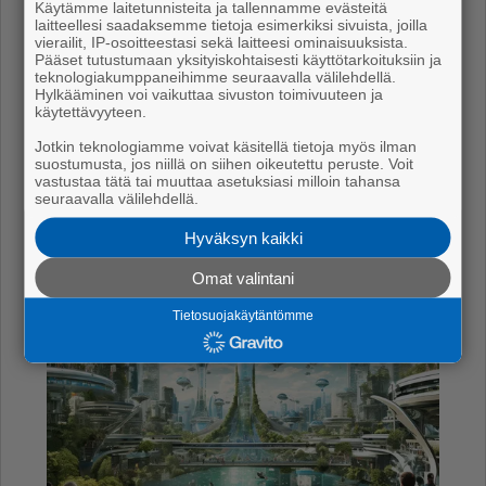
– Eri­tyi­ses­ti kan­nat­taa te­ko­ä­lyä hyö­dyn­tää au­to­ma­
Käytämme laitetunnisteita ja tallennamme evästeitä
laitteellesi saadaksemme tietoja esimerkiksi sivuista, joilla
ti­soi­maan ru­tii­ni­työt. Ih­mi­nen luo ide­at ja te­ko­ä­ly
vierailit, IP-osoitteestasi sekä laitteesi ominaisuuksista.
Pääset tutustumaan yksityiskohtaisesti käyttötarkoituksiin ja
aut­taa. It­se esi­mer­kik­si käy­tän te­ko­ä­lyä uu­sien asi­
teknologiakumppaneihimme seuraavalla välilehdellä.
oi­den opis­ke­lus­sa. Te­ko­ä­ly aut­taa mi­nua ym­mär­tä­
Hylkääminen voi vaikuttaa sivuston toimivuuteen ja
käytettävyyteen.
mään mo­ni­mut­kai­sia kon­sep­te­ja ja kä­sit­tei­tä. Te­ko­ä­
lyn kans­sa jo­kai­nen löy­tää omat tar­peen­sa. Te­ko­ä­ly
Jotkin teknologiamme voivat käsitellä tietoja myös ilman
suostumusta, jos niillä on siihen oikeutettu peruste. Voit
no­peut­taa töi­tä, jol­loin it­se voi kes­kit­tyä muu­hun.
vastustaa tätä tai muuttaa asetuksiasi milloin tahansa
seuraavalla välilehdellä.
Hyväksyn kaikki
Omat valintani
Tietosuojakäytäntömme