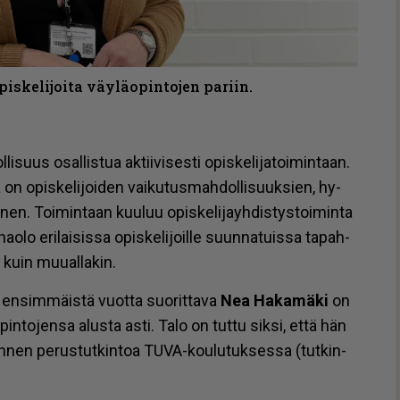
iskelijoita väyläopintojen pariin.
i­suus osal­lis­tua ak­tii­vi­ses­ti opis­ke­li­ja­toi­min­taan.
na on opis­ke­li­joi­den vai­ku­tus­mah­dol­li­suuk­sien, hy­
i­nen. Toi­min­taan kuu­luu opis­ke­li­ja­yh­dis­tys­toi­min­ta
o­lo eri­lai­sis­sa opis­ke­li­joil­le suun­na­tuis­sa ta­pah­
ä kuin muu­al­la­kin.
toa en­sim­mäis­tä vuot­ta suo­rit­ta­va
Nea Ha­ka­mä­ki
on
in­to­jen­sa alus­ta as­ti. Talo on tut­tu sik­si, et­tä hän
­nen pe­rus­tut­kin­toa TUVA-kou­lu­tuk­ses­sa (tut­kin­