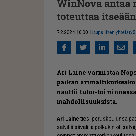
WinNova antaa 
toteuttaa itseää
7.2.2024 10.00
Kaupallinen yhteistyö
Facebook
Twitter
Linked
Sähkö
Ari Laine varmistaa Nops
paikan ammatti­kor­ke­a­
nauttii tutor-toiminnas
mahdollisuuksista.
Ari Lai­ne
tie­si pe­rus­kou­lun­sa pää
sel­vil­lä sä­ve­lil­lä pol­ku­kin oli sel­
o­pin­not am­mat­ti­kor­ke­a­kou­lus­sa.