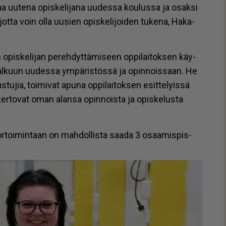
­taa uu­te­na opis­ke­li­ja­na uu­des­sa kou­lus­sa ja osak­si
ot­ta voin ol­la uu­sien opis­ke­li­joi­den tu­ke­na, Ha­ka­
en opis­ke­li­jan pe­reh­dyt­tä­mi­seen op­pi­lai­tok­sen käy­
 al­kuun uu­des­sa ym­pä­ris­tös­sä ja opin­nois­saan. He
u­jia, toi­mi­vat apu­na op­pi­lai­tok­sen esit­te­lyis­sä
er­to­vat oman alan­sa opin­nois­ta ja opis­ke­lus­ta
u­tor­toi­min­taan on mah­dol­lis­ta saa­da 3 osaa­mis­pis­