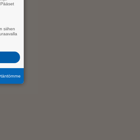
. Pääset
e
n siihen
uraavalla
äytäntömme