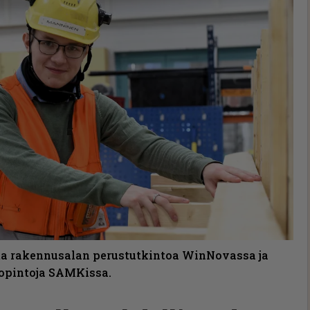
tta rakennusalan perustutkintoa WinNovassa ja
opintoja SAMKissa.