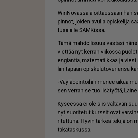
Win­No­vas­sa aloit­ta­es­saan hän sai
pin­not, joi­den avul­la opis­ke­li­ja s
tu­sa­lal­le SAM­Kis­sa.
Tämä mah­dol­li­suus vas­ta­si hä­nen
viet­tää nyt ker­ran vii­kos­sa puo­le
eng­lan­tia, ma­te­ma­tiik­kaa ja vies
liin ta­paan opis­ke­lu­to­ve­rien­sa 
-Väy­lä­o­pin­toi­hin me­nee ai­kaa mu
sen ver­ran se tuo li­sä­työ­tä, Lai­ne a
Ky­sees­sä ei ole siis val­ta­van suu­ri
nyt suo­ri­te­tut kurs­sit ovat var­si­n
ri­tet­tu­na. Hy­vin tär­keä te­ki­jä o
ta­ka­tas­kus­sa.