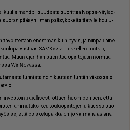
 kuul­la mah­dol­li­suu­des­ta suo­rit­taa Nop­sa-väy­lä­o­
aa suo­ran pää­syn il­man pää­sy­ko­kei­ta tie­tyl­le kou­lu­
 ta­voit­tei­taan enem­män kuin hy­vin, ja niin­pä Lai­ne
t kou­lu­päi­väs­tään SAM­Kis­sa opis­kel­len ruot­sia,
­tin­tää. Muun ajan hän suo­rit­taa opin­to­jaan nor­maa­
kans­sa Win­No­vas­sa.
u­ta­mas­ta tun­nis­ta noin kuu­teen tun­tiin vii­kos­sa eli
r­vi­oi.
 in­ves­toin­ti ajal­li­ses­ti ot­ta­en huo­mi­oon sen, et­tä
ais­ten am­mat­ti­kor­ke­a­kou­luo­pin­to­jen al­ka­es­sa suo­
n myös se, et­tä opis­ke­lu­paik­ka on jo var­ma­na asi­a­na