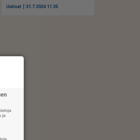
Uutiset
31.7.2026 11.35
sen
ietoja
 ja
toja