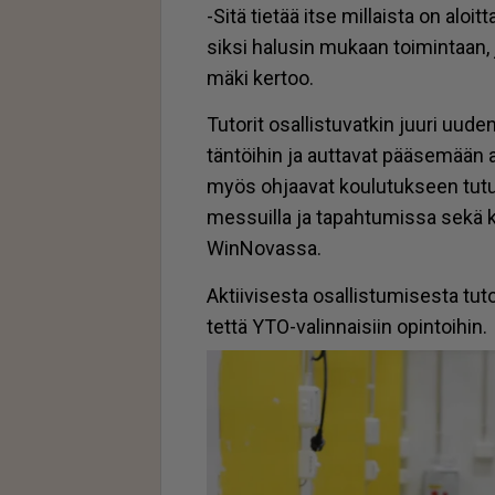
-Sitä tie­tää it­se mil­lais­ta on aloit
sik­si ha­lu­sin mu­kaan toi­min­taan, j
mä­ki ker­too.
Tu­to­rit osal­lis­tu­vat­kin juu­ri uu­d
tän­töi­hin ja aut­ta­vat pää­se­mään
myös oh­jaa­vat kou­lu­tuk­seen tu­tus­t
mes­suil­la ja ta­pah­tu­mis­sa sekä k
Win­No­vas­sa.
Ak­tii­vi­ses­ta osal­lis­tu­mi­ses­ta t
tet­tä YTO-va­lin­nai­siin opin­toi­hin.