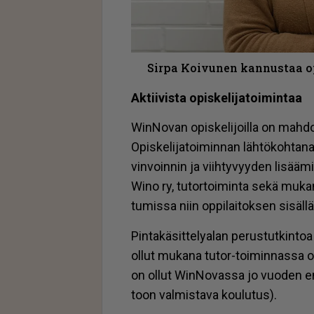
Sirpa Koivunen kannustaa op
Ak­tii­vis­ta opis­ke­li­ja­toi­min­taa
Win­No­van opis­ke­li­joil­la on mah­dol­l
Opis­ke­li­ja­toi­min­nan läh­tö­koh­ta­
vin­voin­nin ja viih­ty­vyy­den li­sää­m
Wino ry, tu­tor­toi­min­ta sekä mu­ka­na­
tu­mis­sa niin op­pi­lai­tok­sen si­säl­l
Pin­ta­kä­sit­te­ly­a­lan pe­rus­tut­kin­
ol­lut mu­ka­na tu­tor-toi­min­nas­sa op
on ol­lut Win­No­vas­sa jo vuo­den en
toon val­mis­ta­va kou­lu­tus).