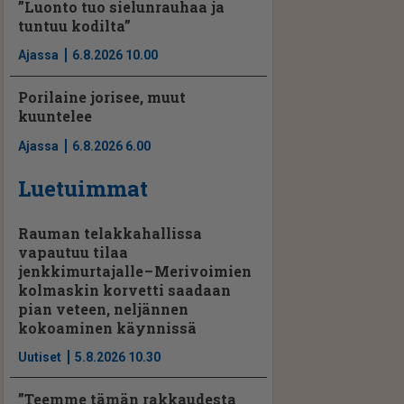
”Luonto tuo sielunrauhaa ja
tuntuu kodilta”
Ajassa
6.8.2026 10.00
Porilaine jorisee, muut
kuuntelee
Ajassa
6.8.2026 6.00
Luetuimmat
Rauman telakkahallissa
vapautuu tilaa
jenkkimurtajalle – Merivoimien
kolmaskin korvetti saadaan
pian veteen, neljännen
kokoaminen käynnissä
Uutiset
5.8.2026 10.30
”Teemme tämän rakkaudesta