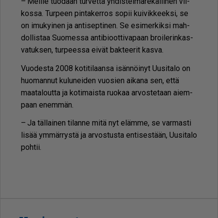
– Meil­le tuo­daan tur­vet­ta yh­dis­tel­mä­re­kal­li­nen vii­
kos­sa. Tur­peen pin­ta­ker­ros so­pii kui­vik­keek­si, se
on imu­kyi­nen ja an­ti­sep­ti­nen. Se esi­mer­kik­si mah­
dol­lis­taa Suo­mes­sa an­ti­bi­oot­ti­va­paan broi­le­rin­kas­
va­tuk­sen, tur­pees­sa ei­vät bak­tee­rit kas­va.
Vuo­des­ta 2008 ko­ti­ti­laan­sa isän­nöi­nyt Uu­si­ta­lo on
huo­man­nut ku­lu­nei­den vuo­sien ai­ka­na sen, et­tä
maa­ta­lout­ta ja ko­ti­mais­ta ruo­kaa ar­vos­te­taan ai­em­
paan enem­män.
– Ja täl­lai­nen ti­lan­ne mitä nyt eläm­me, se var­mas­ti
li­sää ym­mär­rys­tä ja ar­vos­tus­ta en­ti­ses­tään, Uu­si­ta­lo
poh­tii.