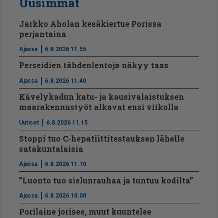
Uusimmat
Jarkko Aholan kesäkiertue Porissa
perjantaina
Ajassa
6.8.2026 11.55
Perseidien tähdenlentoja näkyy taas
Ajassa
6.8.2026 11.40
Kävelykadun katu- ja kausivalaistuksen
maarakennustyöt alkavat ensi viikolla
Uutiset
6.8.2026 11.15
Stoppi tuo C-hepatiit­ti­tes­tauksen lähelle
satakuntalaisia
Ajassa
6.8.2026 11.10
”Luonto tuo sielunrauhaa ja tuntuu kodilta”
Ajassa
6.8.2026 10.00
Porilaine jorisee, muut kuuntelee