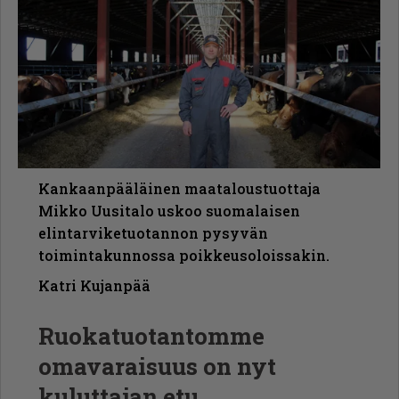
Kankaanpääläinen maataloustuottaja
Mikko Uusitalo uskoo suomalaisen
elintarviketuotannon pysyvän
toimintakunnossa poikkeusoloissakin.
Katri Kujanpää
Ruokatuotantomme
omavaraisuus on nyt
kuluttajan etu