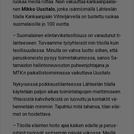
ruo­kaa meil­lä riit­tää. Näin va­kuut­taa kan­kaan­pää­läi­
nen
Mik­ko Uu­si­ta­lo
, jon­ka isän­nöi­mäl­lä Läh­tee­län
ti­lal­la Kan­kaan­pään Vih­tel­jär­vel­lä on tuo­tet­tu ruo­kaa
suo­ma­lai­sil­le jo 100 vuot­ta.
– Suo­ma­lai­nen elin­tar­vi­ke­te­ol­li­suus on va­rau­tu­nut ti­
lan­tee­seen. Tur­vaam­me työ­yh­tei­söt niin ti­loil­la kuin
te­ol­li­suu­des­sa. Mi­nul­la on vah­va luot­to sii­hen, et­tä
pe­rus­ko­neis­to py­syy toi­min­ta­kun­nos­sa, sa­noo Sa­
ta­mai­don hal­lin­to­neu­vos­ton pu­heen­joh­ta­ja­na ja
MTK:n pai­kal­lis­toi­min­nas­sa vai­kut­ta­va Uu­si­ta­lo.
Ny­kyi­ses­sä poik­keus­ti­lan­tees­sa Läh­tee­län ti­lal­la
käy­te­tään pal­jon ai­kaa toi­min­ta­ta­po­jen miet­ti­mi­seen.
Yh­tei­sis­tä kah­vi­het­kis­tä on luo­vut­tu ja kon­tak­tit vä­
hen­ne­tään mi­ni­miin. Ta­pah­tui mitä ta­han­sa, ti­lan eläi­
met on hoi­det­ta­va.
– Ti­loil­la eläin­ten hoi­to ajaa kai­ken edel­le ja pe­rus­
ru­tii­nit pyö­ri­vät seit­se­män päi­vää vii­kos­sa. Meil­lä