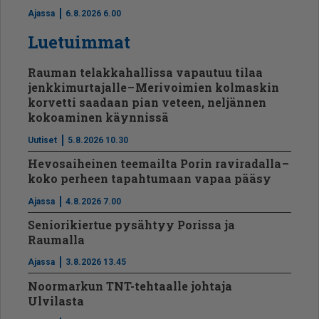
Ajassa
6.8.2026 6.00
Luetuimmat
Rauman telakkahallissa vapautuu tilaa
jenkkimurtajalle – Merivoimien kolmaskin
korvetti saadaan pian veteen, neljännen
kokoaminen käynnissä
Uutiset
5.8.2026 10.30
Hevosaiheinen teemailta Porin raviradalla –
koko perheen tapahtumaan vapaa pääsy
Ajassa
4.8.2026 7.00
Seniorikiertue pysähtyy Porissa ja
Raumalla
Ajassa
3.8.2026 13.45
Noormarkun TNT-tehtaalle johtaja
Ulvilasta