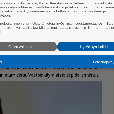
i sivuista, joilla vierailit, IP-osoitteestasi sekä laitteesi ominaisuuksista
­fin mu­ka­naan tuo­maan ko­ke­muk­seen sekä oman ra­
an yksityiskohtaisesti käyttötarkoituksiin ja teknologiakumppaneihimm
la välilehdellä. Hylkääminen voi vaikuttaa sivuston toimivuuteen ja
yyteen.
knologiamme voivat käsitellä tietoja myös ilman suostumusta, jos niillä o
 sel­lai­sen oh­jeen, et­tä seu­rat­kaa omaa in­to­hi­moa.
u peruste. Voit vastustaa tätä tai muuttaa asetuksiasi milloin tahansa se
­taa ja tart­tu­kaa sii­hen. Töis­sä kan­nat­taa ot­taa vas­
lä.
Omat valintani
Hyväksyn kaikki
er­ki­tys­tä, ku­ten pe­rus­tar­peis­ta huo­leh­ti­mis­ta,
oit­tei­den aset­ta­mis­ta.
Tietosuojak
it­se­ään. On hyvä har­joi­tel­la myön­teis­tä si­säis­tä pu­
­nis­tu­mi­sis­ta. Vas­toin­käy­mi­sis­tä ei pidä lan­nis­tua.