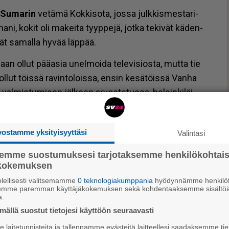
 Su­ma­rin
ve­tä­mä Kok­ki­so­ta, jos­sa julk­kis­mes­ta­ri­
l­ma­ni, ko­kit oli ma­kei­ta tyyp­pe­jä, jot­ka te­ki­vät kä­den­
vät sa­mal­la hy­vää läp­pää.
laan ol­lut pää­a­sia unel­moi­da te­le­vi­si­os­ta, mut­ta tie
­lut töis­sä ra­vin­to­lois­sa, en­sin ke­sä­töis­sä Van­ha
a val­mis­tu­mi­sen jäl­keen ar­vos­te­tus­sa, hel­sin­ki­läi­
­des­sä. Fish­mar­ke­tin
Mat­ti Jäm­sen
oli mi­nul­le tär­
vostamme yksityisyyttäsi
Valintasi
en on te­ke­mi­sen vaa­ti­mus­ta­so.
semme suostumuksesi tarjotaksemme henkilökohtai
a­vin­to­lan, kär­si myös kon­kurs­sin. Hän sa­noo, et­tä
ökokemuksen
­tä pu­hua. Niis­tä op­pii ja ym­mär­rys kas­vaa. Täl­lä het­
lellisesti valitsemamme
0 teknologiakumppania
hyödynnämme henkilöt
semme paremman käyttäjäkokemuksen sekä kohdentaaksemme sisältöä
an saa­nut ra­vin­to­la Shel­ter Hel­sin­gin Ka­ta­ja­no­kal­la
a.
n uu­si paik­ka Hel­sin­gin kes­kus­taan.
ällä suostut tietojesi käyttöön seuraavasti
laitetunnisteita ja tallennamme evästeitä laitteellesi saadaksemme tie
­ti­sen uran­sa nel­jään pää­koh­taan: opis­ke­luun, en­sim­