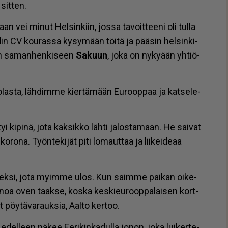
sit­ten.
maan vei mi­nut Hel­sin­kiin, jos­sa ta­voit­tee­ni oli tul­la
h­din CV kou­ras­sa ky­sy­mään töi­tä ja pää­sin hel­sin­ki­
tuin sa­man­hen­ki­seen
Sa­kuun
, joka on ny­ky­ään yh­ti­ö­
to­las­ta, läh­dim­me kier­tä­mään Eu­roop­paa ja kat­se­le­
tyi ki­pi­nä, jota kak­sik­ko läh­ti ja­los­ta­maan. He sai­vat
ko­ro­na. Työn­te­ki­jät piti lo­maut­taa ja lii­kei­de­aa
nek­si, jota myim­me ulos. Kun saim­me pai­kan oi­ke­
o­noa oven taak­se, kos­ka kes­kie­u­roop­pa­lai­sen kort­
et pöy­tä­va­rauk­sia, Aal­to ker­too.
ä edel­leen nä­kee Ee­ri­kin­ka­dul­la jo­non, joka lui­ker­te­