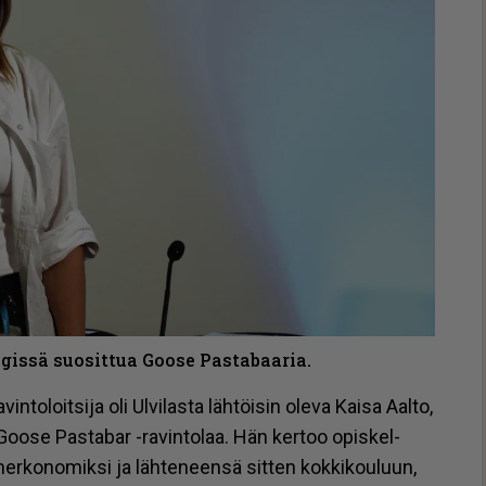
gissä suosittua Goose Pastabaaria.
n­to­loit­si­ja oli Ul­vi­las­ta läh­töi­sin ole­va Kai­sa Aal­to,
 Goo­se Pas­ta­bar -ra­vin­to­laa. Hän ker­too opis­kel­
mer­ko­no­mik­si ja läh­te­neen­sä sit­ten kok­ki­kou­luun,