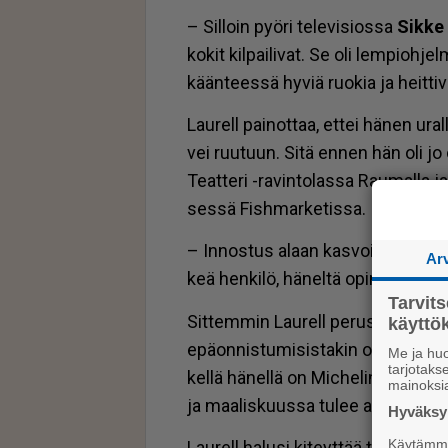
– Sil­loin pyö­ri te­le­vi­si­os­sa
Sik­ke
ko­kit kil­pai­li­vat. Se oli lem­pi­oh­je
kään­tees­sä hy­viä ruo­kia ja heit­ti­
Lau­rell pai­not­taa, et­tei hä­nen ural­
vei ruu­tuun. Sitä en­nen hän oli jo ol
Te­at­te­ri -ra­vin­to­las­sa Rau­mal­la j
ses­sä Fish­mar­ke­tis­sa.
– In­nos­tus alaan kas­voi töi­tä teh
Ar
keä hen­ki­lö, hä­nel­tä opin mil­lai­n
Tarvit
Sit­tem­min Lau­rell pe­rus­ti oman r
käytt
epä­on­nis­tu­mi­sis­ta­kin on tär­ke­ä
Me ja huo
tarjotak
kel­lä hä­nel­lä on Mic­he­lin-mai­nin­n
mainoksi
ja maa­lis­kuus­sa tu­lee avau­tu­maa
Hyväksym
Käytämme 
Lau­rell ha­lu­si ki­teyt­tää tä­hä­nas