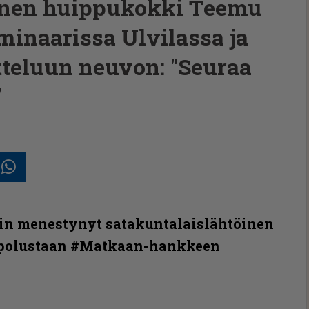
inen huippukokki Teemu
minaarissa Ulvilassa ja
tteluun neuvon: "Seuraa
"
In
posti
Whatsapp
in menestynyt satakun­ta­lais­läh­töinen
urapolustaan #Matkaan-hankkeen