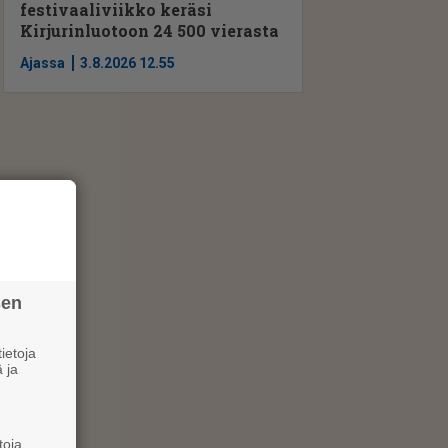
festivaaliviikko keräsi
Kirjurinluotoon 24 500 vierasta
Ajassa
3.8.2026 12.55
sen
ietoja
 ja
toja