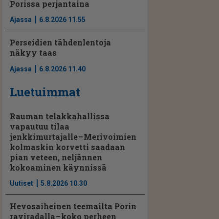
Porissa perjantaina
Ajassa
6.8.2026 11.55
Perseidien tähdenlentoja
näkyy taas
Ajassa
6.8.2026 11.40
Luetuimmat
Rauman telakkahallissa
vapautuu tilaa
jenkkimurtajalle – Merivoimien
kolmaskin korvetti saadaan
pian veteen, neljännen
kokoaminen käynnissä
Uutiset
5.8.2026 10.30
Hevosaiheinen teemailta Porin
raviradalla – koko perheen