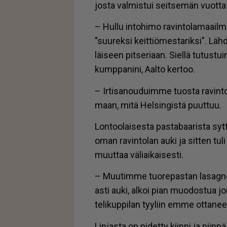
jos­ta val­mis­tui seit­se­män vuot­ta 
– Hul­lu in­to­hi­mo ra­vin­to­la­maa­il­
"suu­rek­si keit­ti­ö­mes­ta­rik­si". Lä
läi­seen pit­se­ri­aan. Siel­lä tu­tus­
kump­pa­ni­ni, Aal­to ker­too.
– Ir­ti­sa­nou­duim­me tuos­ta ra­vin­
maan, mitä Hel­sin­gis­tä puut­tuu.
Lon­too­lai­ses­ta pas­ta­baa­ris­ta syt­
oman ra­vin­to­lan au­ki ja sit­ten tuli 
muut­taa vä­li­ai­kai­ses­ti.
– Muu­tim­me tuo­re­pas­tan la­sag­
as­ti au­ki, al­koi pian muo­dos­tua j
te­li­kup­pi­lan tyy­liin em­me ot­ta­ne
Lin­jas­ta on pi­det­ty kiin­ni ja niin­p