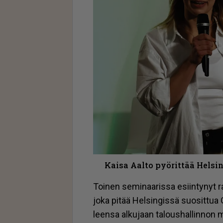
Kaisa Aalto pyörittää Helsin
Toi­nen se­mi­naa­ris­sa esiin­ty­nyt ra­vi
joka pi­tää Hel­sin­gis­sä suo­sit­tua
leen­sa al­ku­jaan ta­lous­hal­lin­non 