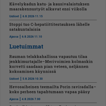
Kävelykadun katu- ja kausivalaistuksen
maarakennustyöt alkavat ensi viikolla
Uutiset
6.8.2026 11.15
Stoppi tuo C-hepatiit­ti­tes­tauksen lähelle
satakuntalaisia
Ajassa
6.8.2026 11.10
Luetuimmat
Rauman telakkahallissa vapautuu tilaa
jenkkimurtajalle – Merivoimien kolmaskin
korvetti saadaan pian veteen, neljännen
kokoaminen käynnissä
Uutiset
5.8.2026 10.30
Hevosaiheinen teemailta Porin raviradalla –
koko perheen tapahtumaan vapaa pääsy
Ajassa
4.8.2026 7.00