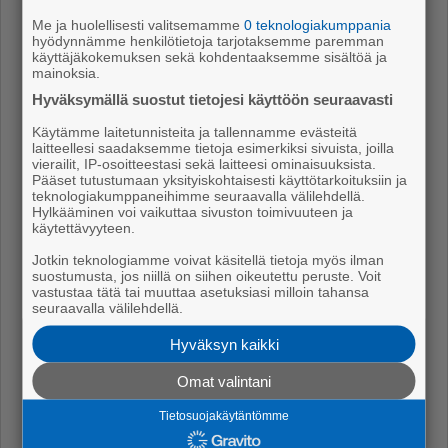
Me ja huolellisesti valitsemamme
0 teknologiakumppania
hyödynnämme henkilötietoja tarjotaksemme paremman
käyttäjäkokemuksen sekä kohdentaaksemme sisältöä ja
mainoksia.
Hyväksymällä suostut tietojesi käyttöön seuraavasti
Käytämme laitetunnisteita ja tallennamme evästeitä
laitteellesi saadaksemme tietoja esimerkiksi sivuista, joilla
vierailit, IP-osoitteestasi sekä laitteesi ominaisuuksista.
Pääset tutustumaan yksityiskohtaisesti käyttötarkoituksiin ja
teknologiakumppaneihimme seuraavalla välilehdellä.
Hylkääminen voi vaikuttaa sivuston toimivuuteen ja
käytettävyyteen.
Jotkin teknologiamme voivat käsitellä tietoja myös ilman
suostumusta, jos niillä on siihen oikeutettu peruste. Voit
vastustaa tätä tai muuttaa asetuksiasi milloin tahansa
seuraavalla välilehdellä.
Hyväksyn kaikki
Omat valintani
Ville Suutarinen
Tietosuojakäytäntömme