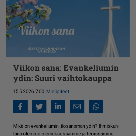
Viikon sana: Evankeliumin
ydin: Suuri vaihtokauppa
15.5.2026 7.00
Mielipiteet
Facebook
Twitter
LinkedIn
Sähköposti
Whatsapp
Mikä on evan­ke­liu­min, ilo­sa­no­man ydin? Ih­mis­kun­
ta­na olem­me ole­muk­ses­sam­me ja te­ois­sam­me