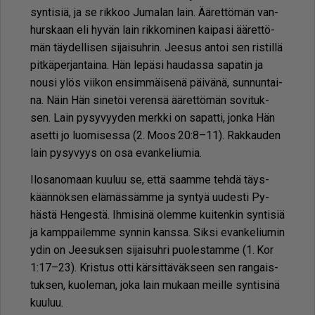
syn­ti­siä, ja se rik­koo Ju­ma­lan lain. Ää­ret­tö­män van­
hurs­kaan eli hy­vän lain rik­ko­mi­nen kai­pa­si ää­ret­tö­
män täy­del­li­sen si­jai­suh­rin. Jee­sus an­toi sen ris­til­lä
pit­kä­per­jan­tai­na. Hän le­pä­si hau­das­sa sa­pa­tin ja
nou­si ylös vii­kon en­sim­mäi­se­nä päi­vä­nä, sun­nun­tai­
na. Näin Hän si­ne­töi ve­ren­sä ää­ret­tö­män so­vi­tuk­
sen. Lain py­sy­vyy­den merk­ki on sa­pat­ti, jon­ka Hän
aset­ti jo luo­mi­ses­sa (2. Moos 20:8–11). Rak­kau­den
lain py­sy­vyys on osa evan­ke­liu­mia.
Ilo­sa­no­maan kuu­luu se, et­tä saam­me teh­dä täys­
kään­nök­sen elä­mäs­säm­me ja syn­tyä uu­des­ti Py­
häs­tä Hen­ges­tä. Ih­mi­si­nä olem­me kui­ten­kin syn­ti­siä
ja kamp­pai­lem­me syn­nin kans­sa. Sik­si evan­ke­liu­min
ydin on Jee­suk­sen si­jai­suh­ri puo­les­tam­me (1. Kor
1:17–23). Kris­tus ot­ti kär­sit­tä­väk­seen sen ran­gais­
tuk­sen, kuo­le­man, joka lain mu­kaan meil­le syn­ti­si­nä
kuu­luu.